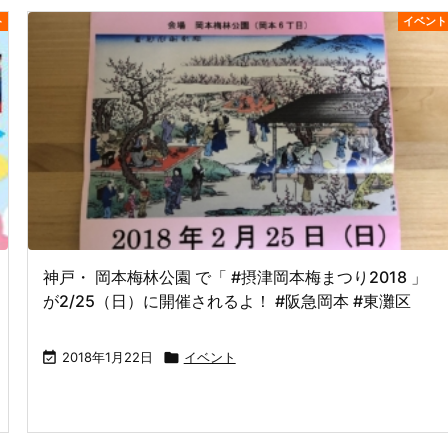
ト
イベント
神戸・ 岡本梅林公園 で「 #摂津岡本梅まつり2018 」
が2/25（日）に開催されるよ！ #阪急岡本 #東灘区

2018年1月22日

イベント