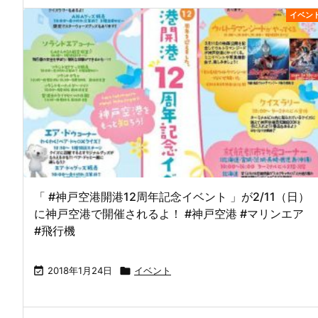
イベン
「 #神戸空港開港12周年記念イベント 」が2/11（日）
に神戸空港で開催されるよ！ #神戸空港 #マリンエア
#飛行機

2018年1月24日

イベント