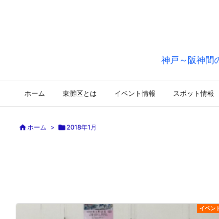
神戸～阪神間
ホーム
東灘区とは
イベント情報
スポット情報

ホーム
>

2018年1月
イベン