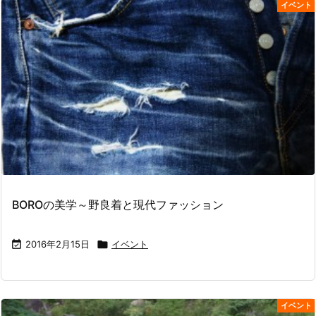
イベント
BOROの美学～野良着と現代ファッション

2016年2月15日

イベント
イベント