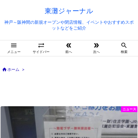
東灘ジャーナル
神戸～阪神間の新規オープンや閉店情報、イベントやおすすめスポ
ットなどをご紹介





メニュー
サイドバー
前へ
次へ
検索

ホーム
>
ニュース