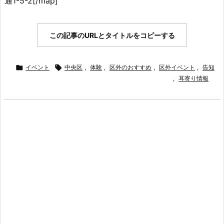
通1-5-2[/map]
この記事のURLとタイトルをコピーする

イベント

中央区
,
体験
,
区外のおすすめ
,
区外イベント
,
告知
,
耳寄り情報