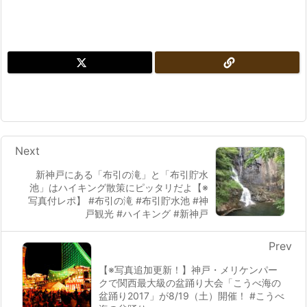
Next
新神戸にある「布引の滝」と「布引貯水
池」はハイキング散策にピッタリだよ【※
写真付レポ】 #布引の滝 #布引貯水池 #神
戸観光 #ハイキング #新神戸
Prev
【※写真追加更新！】神戸・メリケンパー
クで関西最大級の盆踊り大会「こうべ海の
盆踊り2017」が8/19（土）開催！ #こうべ