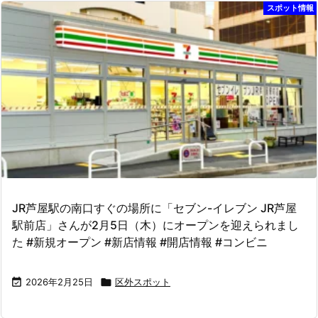
スポット情報
JR芦屋駅の南口すぐの場所に「セブン-イレブン JR芦屋
駅前店」さんが2月5日（木）にオープンを迎えられまし
た #新規オープン #新店情報 #開店情報 #コンビニ

2026年2月25日

区外スポット