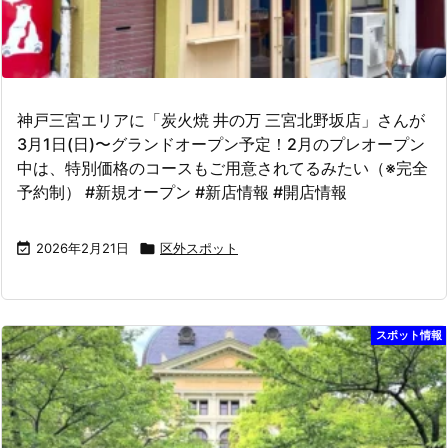
神戸三宮エリアに「炭火焼 井の万 三宮北野坂店」さんが
3月1日(日)〜グランドオープン予定！2月のプレオープン
中は、特別価格のコースもご用意されてるみたい（※完全
予約制） #新規オープン #新店情報 #開店情報

2026年2月21日

区外スポット
スポット情報