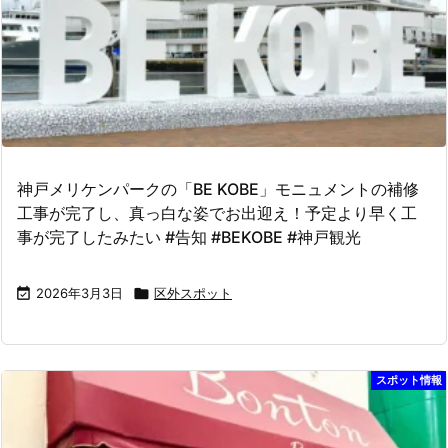
神戸メリケンパークの「BE KOBE」モニュメントの補修
工事が完了し、真っ白な姿でお出迎え！予定より早く工
事が完了したみたい #告知 #BEKOBE #神戸観光

2026年3月3日

区外スポット
スポット情報