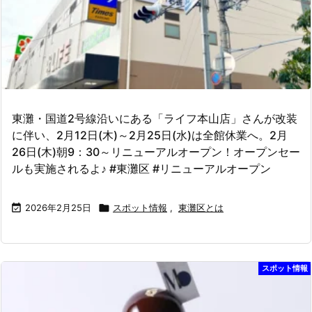
東灘・国道2号線沿いにある「ライフ本山店」さんが改装
に伴い、2月12日(木)～2月25日(水)は全館休業へ。2月
26日(木)朝9：30～リニューアルオープン！オープンセー
ルも実施されるよ♪ #東灘区 #リニューアルオープン

2026年2月25日

スポット情報
,
東灘区とは
スポット情報