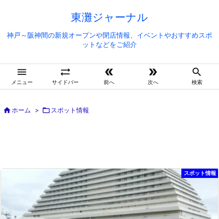
東灘ジャーナル
神戸～阪神間の新規オープンや閉店情報、イベントやおすすめスポ
ットなどをご紹介





メニュー
サイドバー
前へ
次へ
検索

ホーム
>

スポット情報
スポット情報