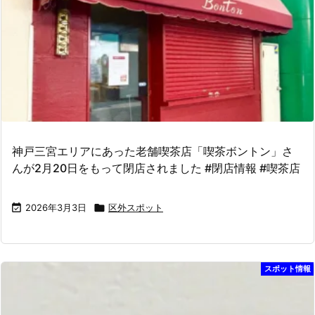
神戸三宮エリアにあった老舗喫茶店「喫茶ボントン」さ
んが2月20日をもって閉店されました #閉店情報 #喫茶店

2026年3月3日

区外スポット
スポット情報