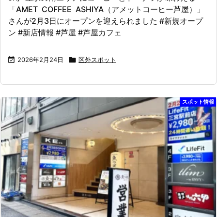
「AMET COFFEE ASHIYA（アメットコーヒー芦屋）」
さんが2月3日にオープンを迎えられました #新規オープ
ン #新店情報 #芦屋 #芦屋カフェ

2026年2月24日

区外スポット
スポット情報