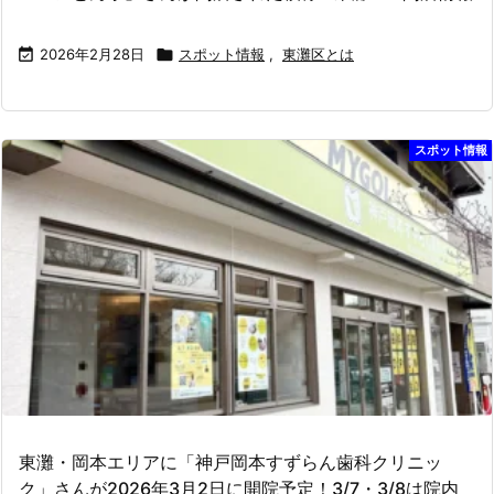

2026年2月28日

スポット情報
,
東灘区とは
スポット情報
東灘・岡本エリアに「神戸岡本すずらん歯科クリニッ
ク」さんが2026年3月2日に開院予定！⁡3/7・3/8は院内