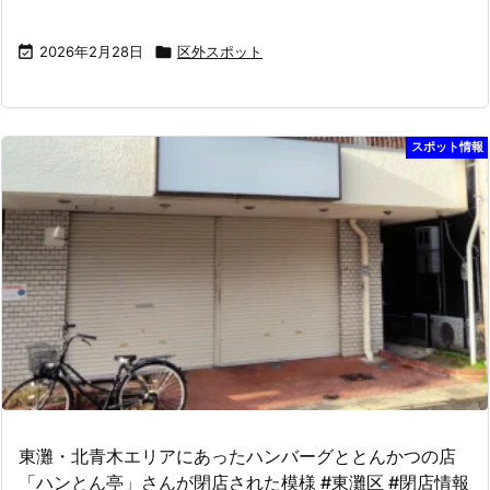

2026年2月28日

区外スポット
スポット情報
東灘・北青木エリアにあったハンバーグととんかつの店
「ハンとん亭」さんが閉店された模様 #東灘区 #閉店情報