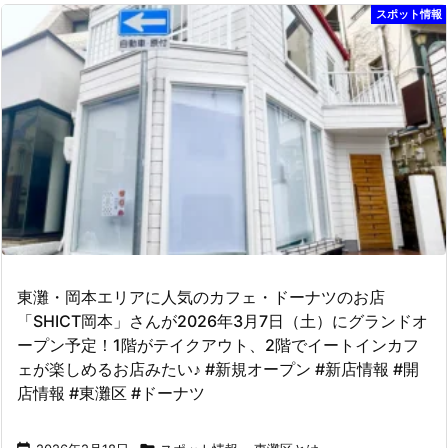
スポット情報
東灘・岡本エリアに人気のカフェ・ドーナツのお店
「SHICT岡本」さんが2026年3月7日（土）にグランドオ
ープン予定！1階がテイクアウト、2階でイートインカフ
ェが楽しめるお店みたい♪ #新規オープン #新店情報 #開
店情報 #東灘区 #ドーナツ