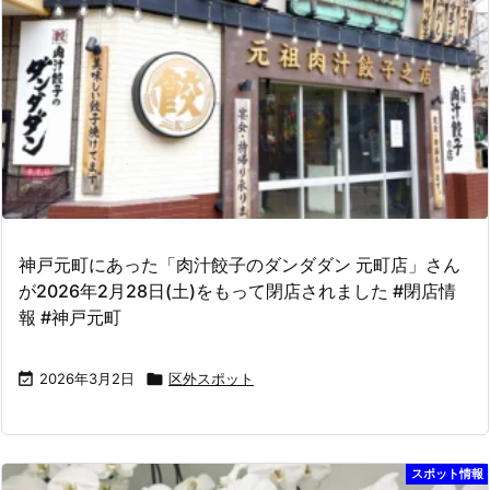
神戸元町にあった「肉汁餃子のダンダダン 元町店」さん
が2026年2月28日(土)をもって閉店されました #閉店情
報 #神戸元町

2026年3月2日

区外スポット
スポット情報