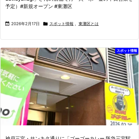
予定）#新規オープン #東灘区

2026年2月17日

スポット情報
,
東灘区とは
スポット情報
神戸三宮・サンキタ通りに「ゴーゴーカレー 阪急三宮駅