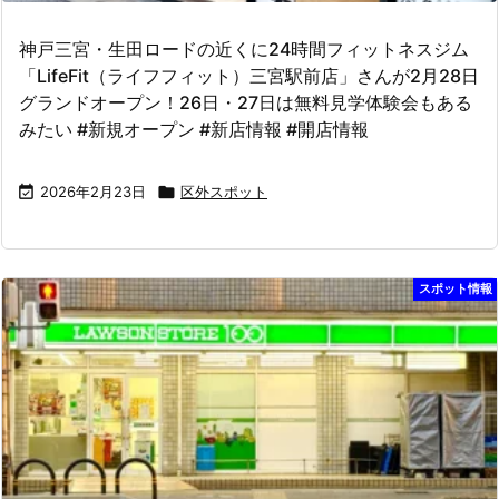
神戸三宮・生田ロードの近くに24時間フィットネスジム
「LifeFit（ライフフィット）三宮駅前店」さんが2月28日
グランドオープン！26日・27日は無料見学体験会もある
みたい #新規オープン #新店情報 #開店情報

2026年2月23日

区外スポット
スポット情報