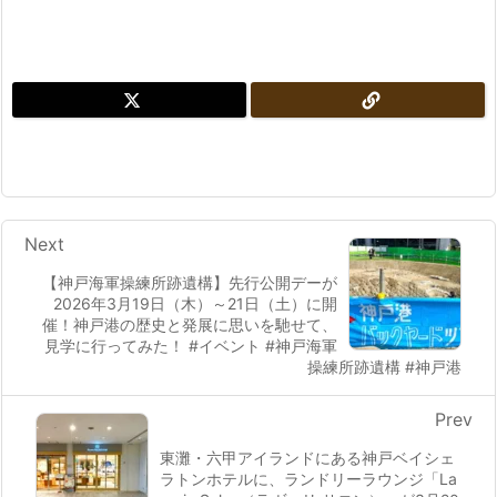
Next
【神戸海軍操練所跡遺構】先行公開デーが
2026年3月19日（木）～21日（土）に開
催！神戸港の歴史と発展に思いを馳せて、
見学に行ってみた！ #イベント #神戸海軍
操練所跡遺構 #神戸港
Prev
東灘・六甲アイランドにある神戸ベイシェ
ラトンホテルに、ランドリーラウンジ「La