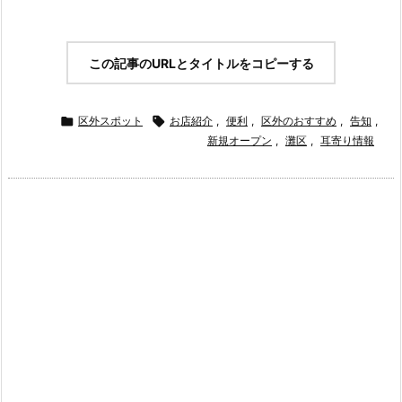
この記事のURLとタイトルをコピーする

区外スポット

お店紹介
,
便利
,
区外のおすすめ
,
告知
,
新規オープン
,
灘区
,
耳寄り情報