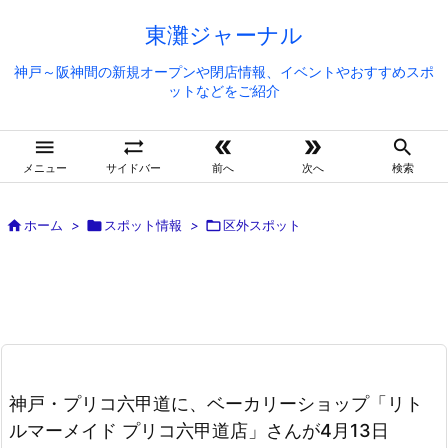
東灘ジャーナル
神戸～阪神間の新規オープンや閉店情報、イベントやおすすめスポ
ットなどをご紹介





メニュー
サイドバー
前へ
次へ
検索

ホーム
>

スポット情報
>

区外スポット
神戸・プリコ六甲道に、ベーカリーショップ「リト
ルマーメイド プリコ六甲道店」さんが4月13日