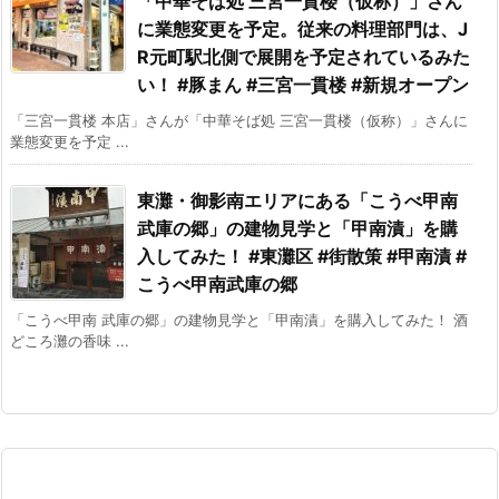
「中華そば処 三宮一貫楼（仮称）」さん
に業態変更を予定。従来の料理部門は、J
R元町駅北側で展開を予定されているみた
い！ #豚まん #三宮一貫楼 #新規オープン
「三宮一貫楼 本店」さんが「中華そば処 三宮一貫楼（仮称）」さんに
業態変更を予定 ...
東灘・御影南エリアにある「こうべ甲南
武庫の郷」の建物見学と「甲南漬」を購
入してみた！ #東灘区 #街散策 #甲南漬 #
こうべ甲南武庫の郷
「こうべ甲南 武庫の郷」の建物見学と「甲南漬」を購入してみた！ 酒
どころ灘の香味 ...