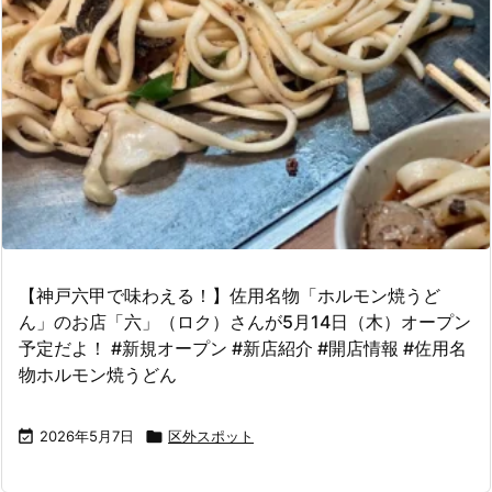
【神戸六甲で味わえる！】佐用名物「ホルモン焼うど
ん」のお店「六」（ロク）さんが5月14日（木）オープン
予定だよ！ #新規オープン #新店紹介 #開店情報 #佐用名
物ホルモン焼うどん

2026年5月7日

区外スポット