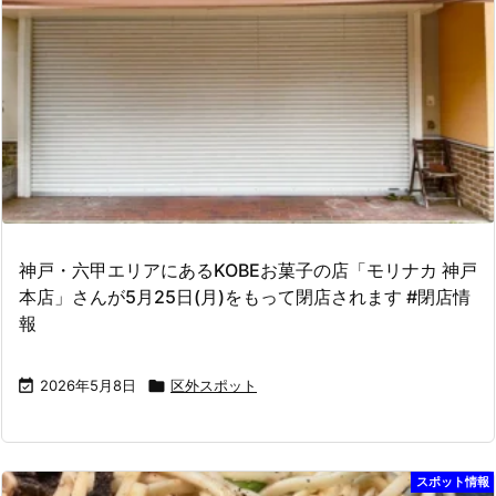
神戸・六甲エリアにあるKOBEお菓子の店「モリナカ 神戸
本店」さんが5月25日(月)をもって閉店されます #閉店情
報

2026年5月8日

区外スポット
スポット情報