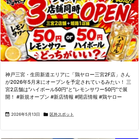
神戸三宮・生田新道エリアに「鶏ヤロー三宮2F店」さん
が2026年5月末にオープンを予定されているみたい！ 三
宮2店舗は“ハイボール50円”と“レモンサワー50円”で展
開！ #新規オープン #新店情報 #開店情報 #鶏ヤロー

2026年5月13日

区外スポット