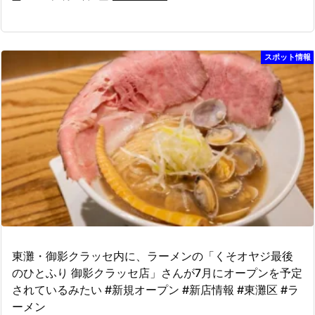
スポット情報
東灘・御影クラッセ内に、ラーメンの「くそオヤジ最後
のひとふり 御影クラッセ店」さんが7月にオープンを予定
されているみたい #新規オープン #新店情報 #東灘区 #ラ
ーメン