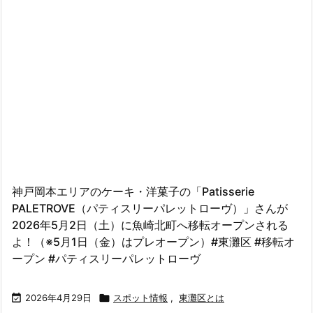
神戸・灘にバーキンがやって来る！「バーガーキング 関
西スーパー琵琶店」さんが6月下旬頃にオープンを予定さ
れているみたい！ #新規オープン #新店情報 #バーガーキ
ング

2026年4月29日

区外スポット
スポット情報