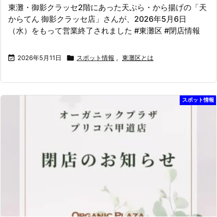
東灘・御影クラッセ2階にあった天ぷら・から揚げの「天
からてん 御影クラッセ店」さんが、2026年5月6日
（水）をもって営業終了されました #東灘区 #閉店情報

2026年5月11日

スポット情報
,
東灘区とは
スポット情報