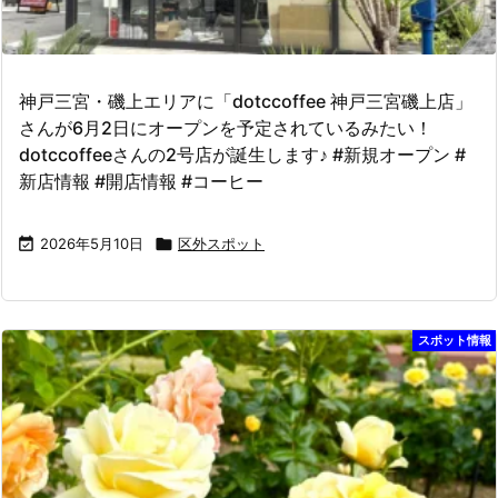
神戸三宮・磯上エリアに「dotccoffee 神戸三宮磯上店」
さんが6月2日にオープンを予定されているみたい！
dotccoffeeさんの2号店が誕生します♪ #新規オープン #
新店情報 #開店情報 #コーヒー

2026年5月10日

区外スポット
スポット情報