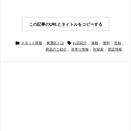
この記事のURLとタイトルをコピーする

スポット情報
,
東灘区とは

お店紹介
,
体験
,
便利
,
告知
,
商品のご紹介
,
耳寄り情報
,
街探索
,
閉店情報