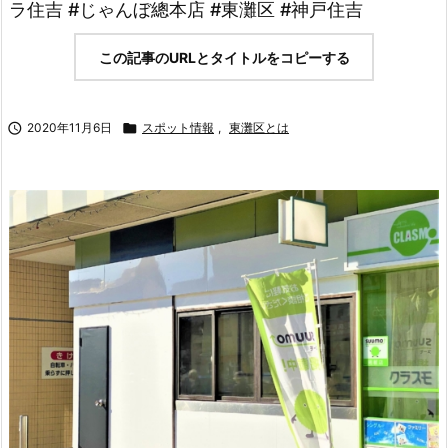
ラ住吉 #じゃんぼ總本店 #東灘区 #神戸住吉
この記事のURLとタイトルをコピーする

2020年11月6日

スポット情報
,
東灘区とは