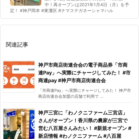
中！再オープンは2021年1月4日（月）を予
定！ #神戸岡本 #東灘区 #ナマステガネーシャマハル
関連記事
神戸市商店街連合会の電子商品券「市商
連Pay」へ実際にチャージしてみた！ #市
商連pay #神戸市商店街連合会
「市商連Pay」へ実際にチャージしてみた！ 神戸市
商店街連合会加盟の店舗で利用で ...
神戸三宮に「わノクニファーム三宮店」
さんがオープン！香川県の農家が三宮で
営む八百屋さんみたい！ #新規オープン #
新店情報 #わノクニファーム #八百屋