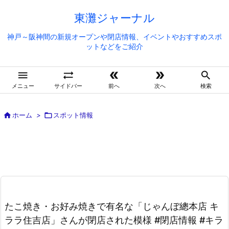
東灘ジャーナル
神戸～阪神間の新規オープンや閉店情報、イベントやおすすめスポ
ットなどをご紹介





メニュー
サイドバー
前へ
次へ
検索

ホーム
>

スポット情報
たこ焼き・お好み焼きで有名な「じゃんぼ總本店 キ
ララ住吉店」さんが閉店された模様 #閉店情報 #キラ