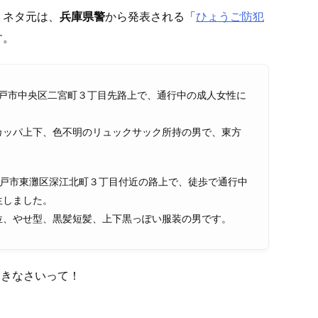
。ネタ元は、
兵庫県警
から発表される「
ひょうご防犯
す。
戸市中央区二宮町３丁目先路上で、通行中の成人女性に
カッパ上下、色不明のリュックサック所持の男で、東方
戸市東灘区深江北町３丁目付近の路上で、徒歩で通行中
生しました。
位、やせ型、黒髪短髪、上下黒っぽい服装の男です。
履きなさいって！