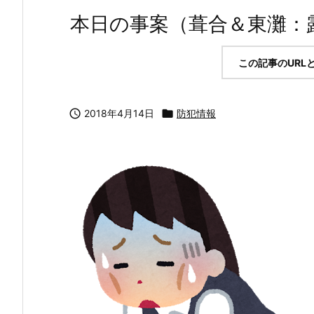
本日の事案（葺合＆東灘：露
この記事のURL

2018年4月14日

防犯情報