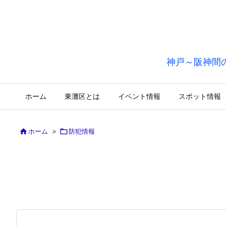
神戸～阪神間
ホーム
東灘区とは
イベント情報
スポット情報

ホーム
>

防犯情報