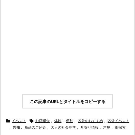
この記事のURLとタイトルをコピーする

イベント

お店紹介
,
体験
,
便利
,
区外のおすすめ
,
区外イベント
,
告知
,
商品のご紹介
,
大人の社会見学
,
耳寄り情報
,
芦屋
,
街探索