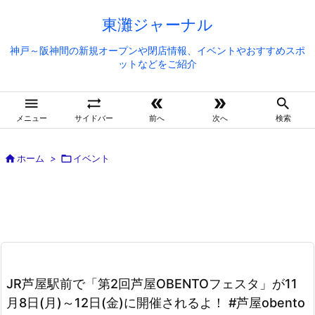
東灘ジャーナル
神戸～阪神間の新規オープンや閉店情報、イベントやおすすめスポ
ットなどをご紹介





メニュー
サイドバー
前へ
次へ
検索

ホーム
>

イベント
JR芦屋駅前で「第2回芦屋OBENTOフェスタ」が11
月8日(月)～12日(金)に開催されるよ！ #芦屋obento