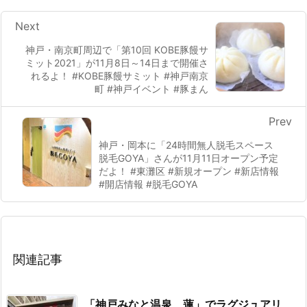
Next
神戸・南京町周辺で「第10回 KOBE豚饅サ
ミット2021」が11月8日～14日まで開催さ
れるよ！ #KOBE豚饅サミット #神戸南京
町 #神戸イベント #豚まん
Prev
神戸・岡本に「24時間無人脱毛スペース
脱毛GOYA」さんが11月11日オープン予定
だよ！ #東灘区 #新規オープン #新店情報
#開店情報 #脱毛GOYA
関連記事
「神戸みなと温泉 蓮」でラグジュアリ