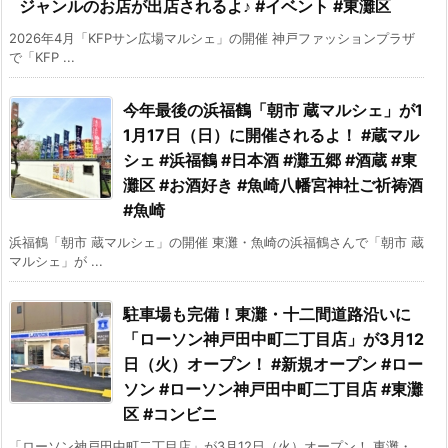
ジャンルのお店が出店されるよ♪ #イベント #東灘区
2026年4月「KFPサン広場マルシェ」の開催 神戸ファッションプラザ
で「KFP ...
今年最後の浜福鶴「朝市 蔵マルシェ」が1
1月17日（日）に開催されるよ！ #蔵マル
シェ #浜福鶴 #日本酒 #灘五郷 #酒蔵 #東
灘区 #お酒好き #魚崎八幡宮神社ご祈祷酒
#魚崎
浜福鶴「朝市 蔵マルシェ」の開催 東灘・魚崎の浜福鶴さんで「朝市 蔵
マルシェ」が ...
駐車場も完備！東灘・十二間道路沿いに
「ローソン神戸田中町二丁目店」が3月12
日（火）オープン！ #新規オープン #ロー
ソン #ローソン神戸田中町二丁目店 #東灘
区 #コンビニ
「ローソン神戸田中町二丁目店」が3月12日（火）オープン！ 東灘・