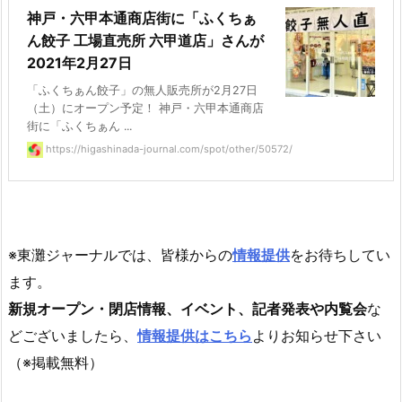
神戸・六甲本通商店街に「ふくちぁ
ん餃子 工場直売所 六甲道店」さんが
2021年2月27日
「ふくちぁん餃子」の無人販売所が2月27日
（土）にオープン予定！ 神戸・六甲本通商店
街に「ふくちぁん ...
https://higashinada-journal.com/spot/other/50572/
※東灘ジャーナルでは、皆様からの
情報提供
をお待ちしてい
ます。
新規オープン・閉店情報、イベント、記者発表や内覧会
な
どございましたら、
情報提供はこちら
よりお知らせ下さい
（※掲載無料）