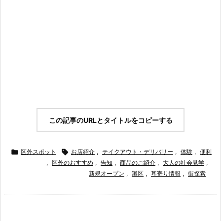
この記事のURLとタイトルをコピーする

区外スポット

お店紹介
,
テイクアウト・デリバリー
,
体験
,
便利
,
区外のおすすめ
,
告知
,
商品のご紹介
,
大人の社会見学
,
新規オープン
,
灘区
,
耳寄り情報
,
街探索