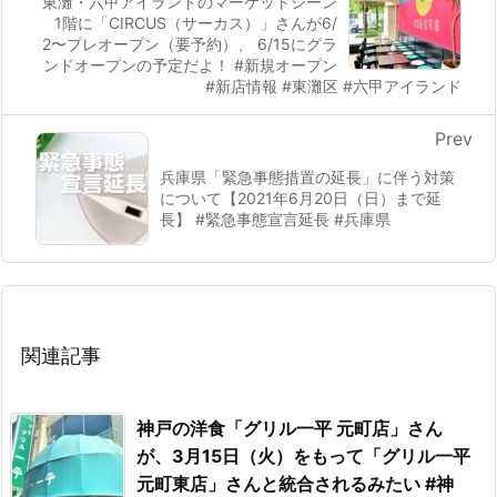
東灘・六甲アイランドのマーケットシーン
1階に「CIRCUS（サーカス）」さんが6/
2〜プレオープン（要予約）、 6/15にグラ
ンドオープンの予定だよ！ #新規オープン
#新店情報 #東灘区 #六甲アイランド
Prev
兵庫県「緊急事態措置の延長」に伴う対策
について【2021年6月20日（日）まで延
長】 #緊急事態宣言延長 #兵庫県
関連記事
神戸の洋食「グリル一平 元町店」さん
が、3月15日（火）をもって「グリル一平
元町東店」さんと統合されるみたい #神