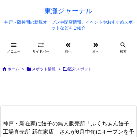
東灘ジャーナル
神戸～阪神間の新規オープンや閉店情報、イベントやおすすめスポ
ットなどをご紹介





メニュー
サイドバー
前へ
次へ
検索

ホーム
>

スポット情報
>

区外スポット
神戸・新在家に餃子の無人販売所「ふくちぁん餃子
工場直売所 新在家店」さんが6月中旬にオープンを予