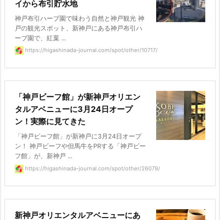
イから布引貯水地
神戸布引ハーブ園で味わう自然と神戸観光 神
戸の観光スポット、新神戸にある神戸布引ハ
ーブ園で、紅葉 ...
https://higashinada-journal.com/spot/other/10717/
「神戸ビーフ館」が新神戸オリエン
タルアベニューに3月24日オープ
ン！実際に見てきた
「神戸ビーフ館」が新神戸に3月24日オープ
ン！ 神戸ビーフや但馬牛をPRする「神戸ビー
フ館」が、新神戸 ...
https://higashinada-journal.com/spot/other/26079/
新神戸オリエンタルアベニューにあ