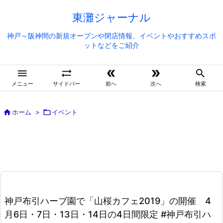
東灘ジャーナル
神戸～阪神間の新規オープンや閉店情報、イベントやおすすめスポ
ットなどをご紹介





メニュー
サイドバー
前へ
次へ
検索

ホーム
>

イベント
神戸布引ハーブ園で「山桜カフェ2019」の開催 4
月6日・7日・13日・14日の4日間限定 #神戸布引ハ