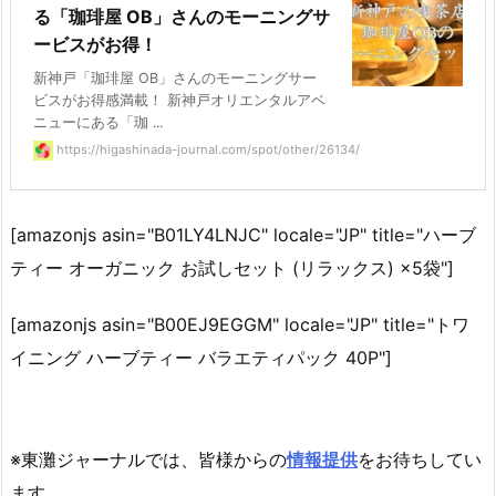
る「珈琲屋 OB」さんのモーニングサ
ービスがお得！
新神戸「珈琲屋 OB」さんのモーニングサー
ビスがお得感満載！ 新神戸オリエンタルアベ
ニューにある「珈 ...
https://higashinada-journal.com/spot/other/26134/
[amazonjs asin="B01LY4LNJC" locale="JP" title="ハーブ
ティー オーガニック お試しセット (リラックス) ×5袋"]
[amazonjs asin="B00EJ9EGGM" locale="JP" title="トワ
イニング ハーブティー バラエティパック 40P"]
※東灘ジャーナルでは、皆様からの
情報提供
をお待ちしてい
ます。