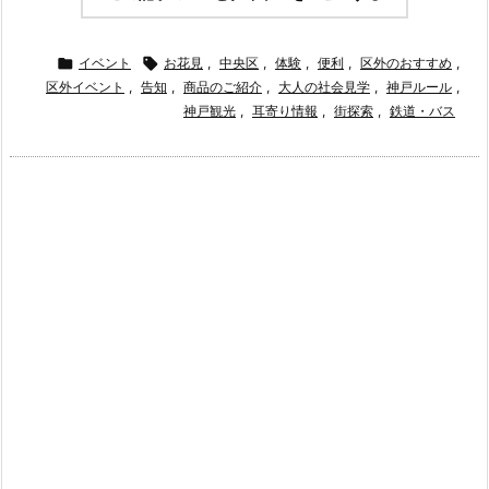

イベント

お花見
,
中央区
,
体験
,
便利
,
区外のおすすめ
,
区外イベント
,
告知
,
商品のご紹介
,
大人の社会見学
,
神戸ルール
,
神戸観光
,
耳寄り情報
,
街探索
,
鉄道・バス