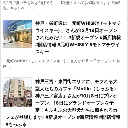
肉2倍で夏バテを吹き飛ばそう！「1種盛丼すべてお値段そのままで肉2
倍」キャンペー ...
神戸・栄町通に「元町WHISKY (モトマチ
ウイスキー) 」さんが12月19日オープン
されたみたい！ #新規オープン #新店情報
#開店情報 #元町WHISKY #モトマチウイ
スキー
「元町WHISKY (モトマチウイスキー) 」さんが12月19日オープン！ 神
戸 ...
神戸三宮・東門街エリアに、モフれる大
型犬たちのカフェ「Moffle（もっふる）
神戸三ノ宮店」さんが10月8日にプレオ
ープン、16日にグランドオープンを予
定！もふもふの大型犬たちに癒されるカ
フェが登場します♪ #新規オープン #新店情報 #開店情報
#もっふる