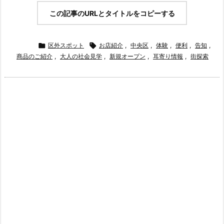
この記事のURLとタイトルをコピーする

区外スポット

お店紹介
,
中央区
,
体験
,
便利
,
告知
,
商品のご紹介
,
大人の社会見学
,
新規オープン
,
耳寄り情報
,
街探索