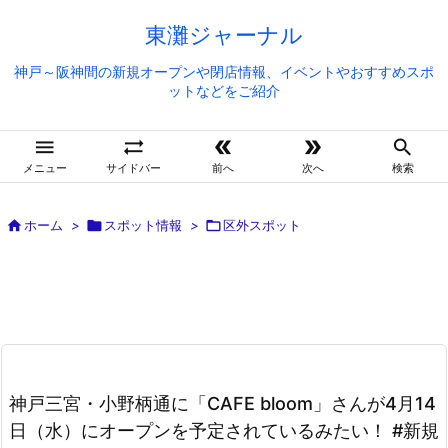
東灘ジャーナル
神戸～阪神間の新規オープンや閉店情報、イベントやおすすめスポ
ットなどをご紹介





メニュー
サイドバー
前へ
次へ
検索

ホーム
>

スポット情報
>

区外スポット
神戸三宮・小野柄通に「CAFE bloom」さんが4月14
日（水）にオープンを予定されているみたい！ #新規