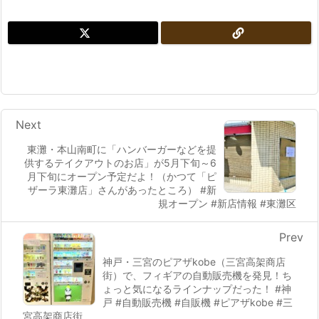
Next
東灘・本山南町に「ハンバーガーなどを提
供するテイクアウトのお店」が5月下旬～6
月下旬にオープン予定だよ！（かつて「ピ
ザーラ東灘店」さんがあったところ） #新
規オープン #新店情報 #東灘区
Prev
神戸・三宮のピアザkobe（三宮高架商店
街）で、フィギアの自動販売機を発見！ち
ょっと気になるラインナップだった！ #神
戸 #自動販売機 #自販機 #ピアザkobe #三
宮高架商店街