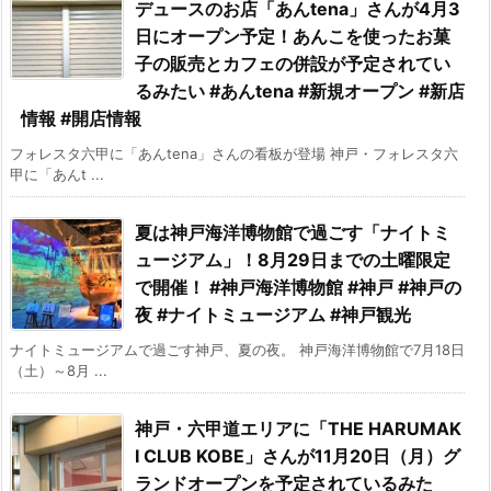
デュースのお店「あんtena」さんが4月3
日にオープン予定！あんこを使ったお菓
子の販売とカフェの併設が予定されてい
るみたい #あんtena #新規オープン #新店
情報 #開店情報
フォレスタ六甲に「あんtena」さんの看板が登場 神戸・フォレスタ六
甲に「あんt ...
夏は神戸海洋博物館で過ごす「ナイトミ
ュージアム」！8月29日までの土曜限定
で開催！ #神戸海洋博物館 #神戸 #神戸の
夜 #ナイトミュージアム #神戸観光
ナイトミュージアムで過ごす神戸、夏の夜。 神戸海洋博物館で7月18日
（土）～8月 ...
神戸・六甲道エリアに「THE HARUMAK
I CLUB KOBE」さんが11月20日（月）グ
ランドオープンを予定されているみた