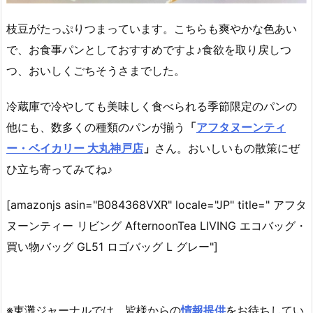
枝豆がたっぷりつまっています。こちらも爽やかな色あい
で、お食事パンとしておすすめですよ♪食欲を取り戻しつ
つ、おいしくごちそうさまでした。
冷蔵庫で冷やしても美味しく食べられる季節限定のパンの
他にも、数多くの種類のパンが揃う
「
アフタヌーンティ
ー・ベイカリー 大丸神戸店
」
さん。おいしいもの散策にぜ
ひ立ち寄ってみてね♪
[amazonjs asin="B084368VXR" locale="JP" title=" アフタ
ヌーンティー リビング AfternoonTea LIVING エコバッグ・
買い物バッグ GL51 ロゴバッグ L グレー"]
※東灘ジャーナルでは、皆様からの
情報提供
をお待ちしてい