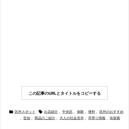
この記事のURLとタイトルをコピーする

区外スポット

お店紹介
,
中央区
,
体験
,
便利
,
区外のおすすめ
,
告知
,
商品のご紹介
,
大人の社会見学
,
耳寄り情報
,
街探索