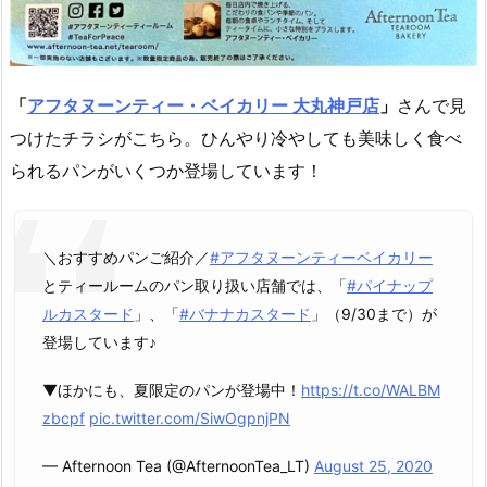
「
アフタヌーンティー・ベイカリー 大丸神戸店
」
さんで見
つけたチラシがこちら。ひんやり冷やしても美味しく食べ
られるパンがいくつか登場しています！
＼おすすめパンご紹介／
#アフタヌーンティーベイカリー
とティールームのパン取り扱い店舗では、「
#パイナップ
ルカスタード
」、「
#バナナカスタード
」（9/30まで）が
登場しています♪
▼ほかにも、夏限定のパンが登場中！
https://t.co/WALBM
zbcpf
pic.twitter.com/SiwOgpnjPN
— Afternoon Tea (@AfternoonTea_LT)
August 25, 2020