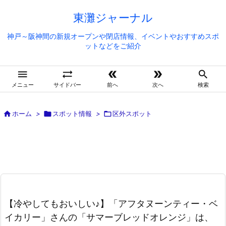
東灘ジャーナル
神戸～阪神間の新規オープンや閉店情報、イベントやおすすめスポ
ットなどをご紹介





メニュー
サイドバー
前へ
次へ
検索

ホーム
>

スポット情報
>

区外スポット
【冷やしてもおいしい♪】「アフタヌーンティー・ベ
イカリー」さんの「サマーブレッドオレンジ」は、