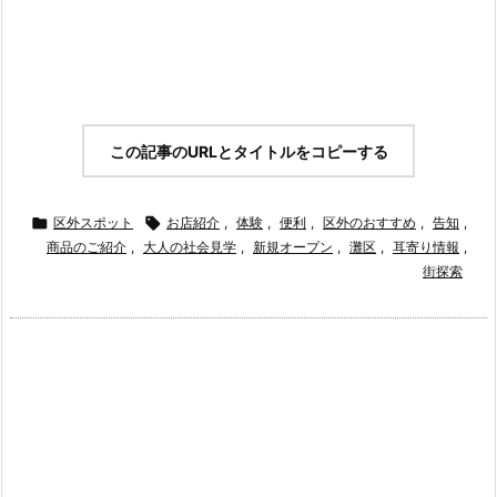
この記事のURLとタイトルをコピーする

区外スポット

お店紹介
,
体験
,
便利
,
区外のおすすめ
,
告知
,
商品のご紹介
,
大人の社会見学
,
新規オープン
,
灘区
,
耳寄り情報
,
街探索