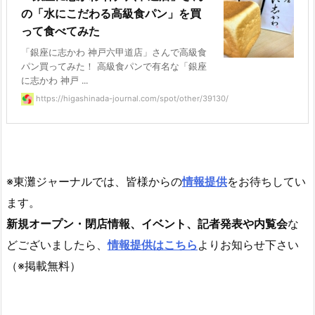
の「水にこだわる高級食パン」を買
って食べてみた
「銀座に志かわ 神戸六甲道店」さんで高級食
パン買ってみた！ 高級食パンで有名な「銀座
に志かわ 神戸 ...
https://higashinada-journal.com/spot/other/39130/
※東灘ジャーナルでは、皆様からの
情報提供
をお待ちしてい
ます。
新規オープン・閉店情報、イベント、記者発表や内覧会
な
どございましたら、
情報提供はこちら
よりお知らせ下さい
（※掲載無料）