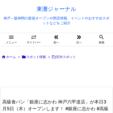
東灘ジャーナル
神戸～阪神間の新規オープンや閉店情報、イベントやおすすめスポ
ットなどをご紹介





メニュー
サイドバー
前へ
次へ
検索

ホーム
>

スポット情報
>

区外スポット
高級食パン「銀座に志かわ 神戸六甲道店」が本日3
月5日（木）オープンします！ #銀座に志かわ #高級