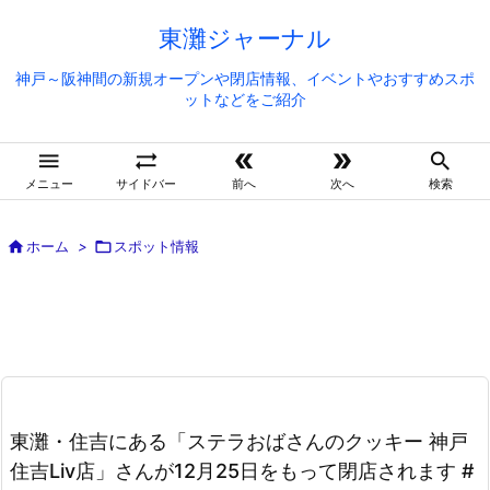
東灘ジャーナル
神戸～阪神間の新規オープンや閉店情報、イベントやおすすめスポ
ットなどをご紹介





メニュー
サイドバー
前へ
次へ
検索

ホーム
>

スポット情報
東灘・住吉にある「ステラおばさんのクッキー 神戸
住吉Liv店」さんが12月25日をもって閉店されます #