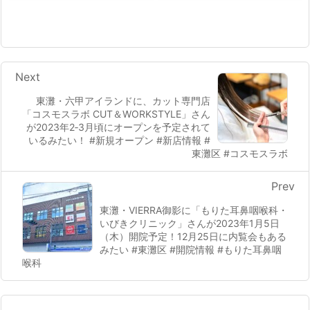
Next
東灘・六甲アイランドに、カット専門店
「コスモスラボ CUT＆WORKSTYLE」さん
が2023年2‐3月頃にオープンを予定されて
いるみたい！ #新規オープン #新店情報 #
東灘区 #コスモスラボ
Prev
東灘・VIERRA御影に「もりた耳鼻咽喉科・
いびきクリニック」さんが2023年1月5日
（木）開院予定！12月25日に内覧会もある
みたい #東灘区 #開院情報 #もりた耳鼻咽
喉科