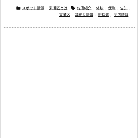

スポット情報
,
東灘区とは

お店紹介
,
体験
,
便利
,
告知
,
東灘区
,
耳寄り情報
,
街探索
,
閉店情報