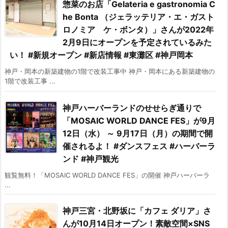
惣菜のお店「Gelateria e gastronomia C
he Bonta （ジェラッテリア・エ・ガスト
ロノミア ケ・ボンタ）」さんが2022年
2月9日にオープンを予定されているみた
い！ #新規オープン #新店情報 #東灘区 #神戸岡本
神戸・岡本の新築建物の1階で改装工事中 神戸・岡本にある新築建物の
1階で改装工事 ...
神戸ハーバーランドのせせらぎ通りで
「MOSAIC WORLD DANCE FES」が9月
12日（水） ～ 9月17日（月）の期間で開
催されるよ！ #ダンスフェス #ハーバーラ
ンド #神戸観光
観覧無料！「MOSAIC WORLD DANCE FES」の開催 神戸ハーバーラ
...
神戸三宮・北野坂に「カフェ ダリア」さ
んが10月14日オープン！素敵空間×SNS