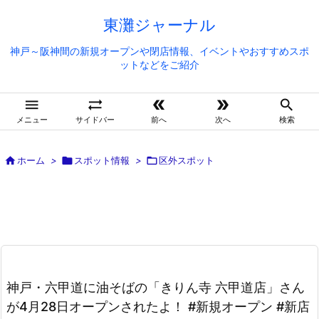
東灘ジャーナル
神戸～阪神間の新規オープンや閉店情報、イベントやおすすめスポ
ットなどをご紹介





メニュー
サイドバー
前へ
次へ
検索

ホーム
>

スポット情報
>

区外スポット
神戸・六甲道に油そばの「きりん寺 六甲道店」さん
が4月28日オープンされたよ！ #新規オープン #新店