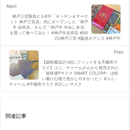
Next
神戸三宮阪急ビルB1F「キッチン＆マーケ
ット 神戸三宮店」内にオープンした「神戸
牛 吉祥吉」さんで「神戸牛 牛めし弁当」
を買って食べてみた！ #神戸牛吉祥吉 #EKI
ZO神戸三宮 #阪急オアシス #神戸牛
Prev
【超軽量設計×顔にフィットする不織布マ
スク】ユニ・チャームさんから発売された
「超快適®マスク SMART COLOR®」は軽
い着け心地で息がしやすかった！ #ユニ・
チャーム #不織布マスク #涼しいマスク
関連記事