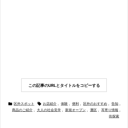
この記事のURLとタイトルをコピーする

区外スポット

お店紹介
,
体験
,
便利
,
区外のおすすめ
,
告知
,
商品のご紹介
,
大人の社会見学
,
新規オープン
,
灘区
,
耳寄り情報
,
街探索