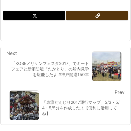
Next
「KOBEメリケンフェスタ2017」でミート
フェアと新消防艇「たかとり」の船内見学
を堪能したよ #神戸開港150年
Prev
「東灘だんじり2017運行マップ」5/3・5/
4・5/5分を作成したよ【便利に活用して
ね】