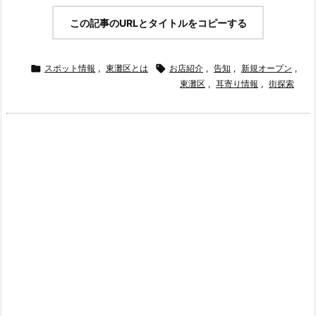
この記事のURLとタイトルをコピーする

スポット情報
,
東灘区とは

お店紹介
,
告知
,
新規オープン
,
東灘区
,
耳寄り情報
,
街探索