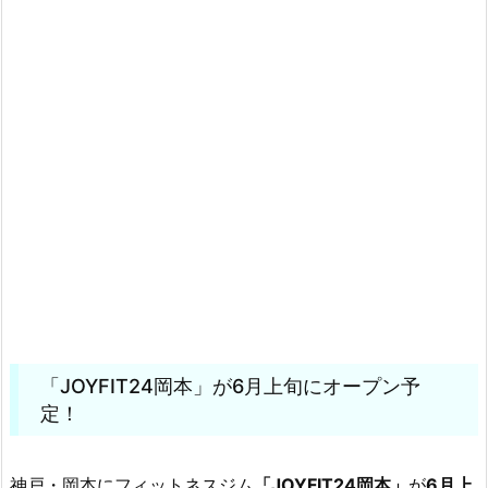
「JOYFIT24岡本」が6月上旬にオープン予
定！
神戸・岡本にフィットネスジム
「JOYFIT24岡本」
が
6月上