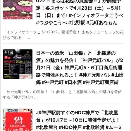
022 ～まちは花絵の展覧会～」が開催予
定！各スポットで4月23日（土）～5月1
日 （日）まで♪ #インフィオラータこうべ
#つぶやこうべ #北野坂 #元町あなもん
「インフィオラータこうべ2022」開催予定！ まちをチューリップの花
びらで彩る「 ...
日本一の酒米「山田錦」と「北播磨の
酒」の魅力を発信！「神戸元町バル」が2
月21日（金）神戸元町5・6丁目商店街通
路で開催されるよ！ #神戸元町バル #山田
錦 #神戸元町 #日本酒 #神戸元町商店街
「神戸元町バル」の開催！ 「山田錦」と「北播磨の酒」の魅力を発信
する「神戸元町バ ...
JR神戸駅前すぐのHDC神戸で「北欧屋
台」が10月7日～10日に開催予定だよ！
#北欧屋台 #HDC神戸 #北欧雑貨 #ムーミ