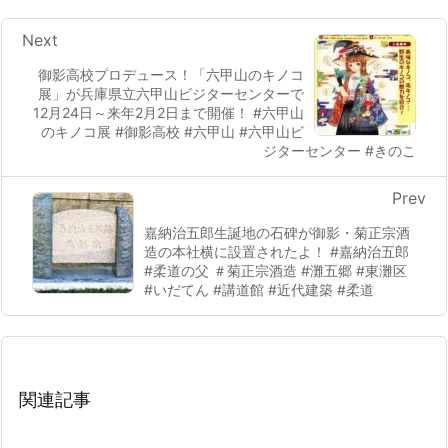
Next
御影高校プロデュース！「六甲山のキノコ
展」が兵庫県立六甲山ビジターセンターで
12月24日～来年2月2日まで開催！ #六甲山
のキノコ展 #御影高校 #六甲山 #六甲山ビ
ジターセンター #きのこ
Prev
嘉納治五郎生誕地の石碑が御影・菊正宗酒
造の本社横に設置されたよ！ #嘉納治五郎
#柔道の父 ＃菊正宗酒造 #灘五郷 #東灘区
#いだてん #講道館 #近代建築 #柔道
関連記事