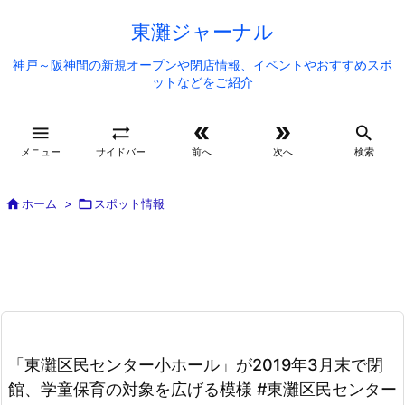
東灘ジャーナル
神戸～阪神間の新規オープンや閉店情報、イベントやおすすめスポ
ットなどをご紹介





メニュー
サイドバー
前へ
次へ
検索

ホーム
>

スポット情報
「東灘区民センター小ホール」が2019年3月末で閉
館、学童保育の対象を広げる模様 #東灘区民センター