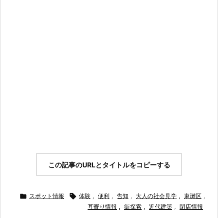
この記事のURLとタイトルをコピーする

スポット情報

体験
,
便利
,
告知
,
大人の社会見学
,
東灘区
,
耳寄り情報
,
街探索
,
近代建築
,
閉店情報