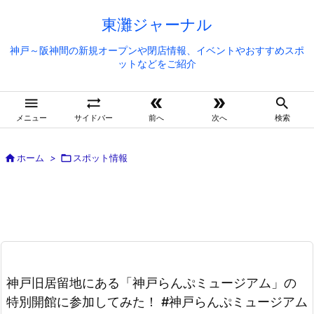
東灘ジャーナル
神戸～阪神間の新規オープンや閉店情報、イベントやおすすめスポ
ットなどをご紹介





メニュー
サイドバー
前へ
次へ
検索

ホーム
>

スポット情報
神戸旧居留地にある「神戸らんぷミュージアム」の
特別開館に参加してみた！ #神戸らんぷミュージアム