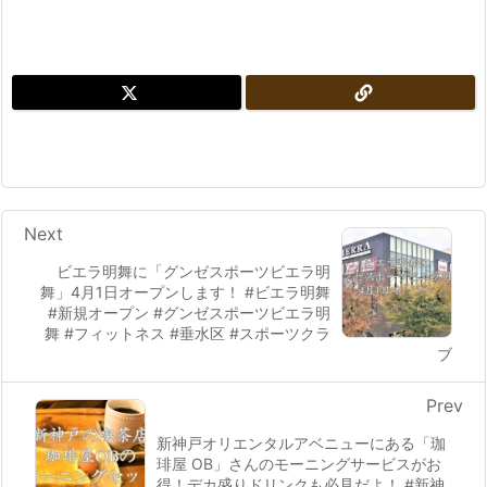
Next
ビエラ明舞に「グンゼスポーツビエラ明
舞」4月1日オープンします！ #ビエラ明舞
#新規オープン #グンゼスポーツビエラ明
舞 #フィットネス #垂水区 #スポーツクラ
ブ
Prev
新神戸オリエンタルアベニューにある「珈
琲屋 OB」さんのモーニングサービスがお
得！デカ盛りドリンクも必見だよ！ #新神