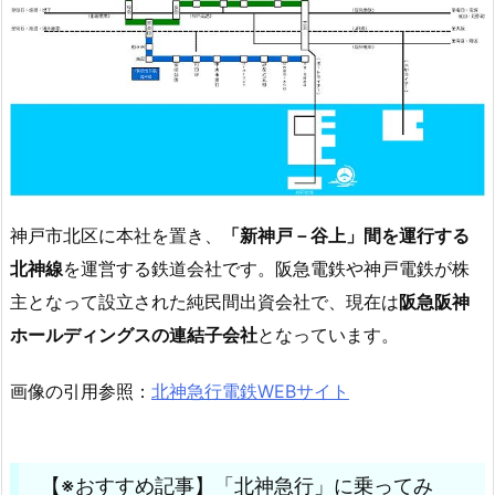
神戸市北区に本社を置き、
「新神戸－谷上」間を運行する
北神線
を運営する鉄道会社です。阪急電鉄や神戸電鉄が株
主となって設立された純民間出資会社で、現在は
阪急阪神
ホールディングスの連結子会社
となっています。
画像の引用参照：
北神急行電鉄WEBサイト
【※おすすめ記事】「北神急行」に乗ってみ