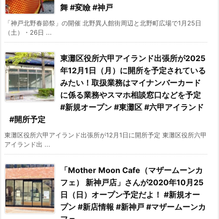
舞 #変瞼 #神戸
「神戸北野春節祭」の開催 北野異人館街周辺と北野町広場で1月25日
（土）・26日 ...
東灘区役所六甲アイランド出張所が2025
年12月1日（月）に開所を予定されている
みたい！取扱業務はマイナンバーカード
に係る業務やスマホ相談窓口などを予定
#新規オープン #東灘区 #六甲アイランド
#開所予定
東灘区役所六甲アイランド出張所が12月1日に開所予定 東灘区役所六甲
アイランド出 ...
「Mother Moon Cafe（マザームーンカ
フェ） 新神戸店」さんが2020年10月25
日（日）オープン予定だよ！ #新規オー
プン #新店情報 #新神戸 #マザームーンカ
フェ