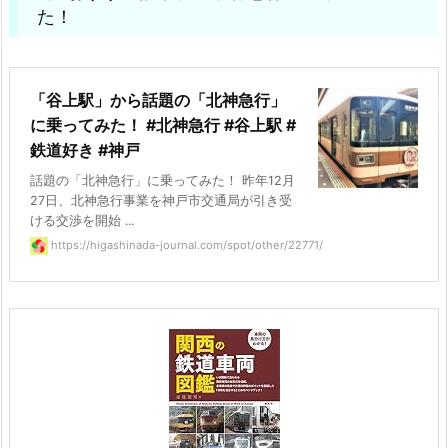
た！
「谷上駅」から話題の「北神急行」
に乗ってみた！ #北神急行 #谷上駅 #
鉄道好き #神戸
話題の「北神急行」に乗ってみた！ 昨年12月
27日、北神急行事業を神戸市交通局が引き受
ける交渉を開始 ...
https://higashinada-journal.com/spot/other/22771/