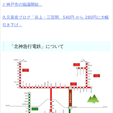
と神戸市の協議開始」
久元喜造ブログ「谷上・三宮間、540円 から 280円に大幅
引き下げ」
「北神急行電鉄」について