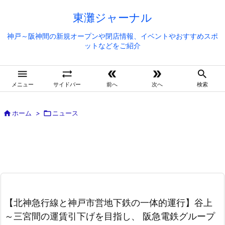
東灘ジャーナル
神戸～阪神間の新規オープンや閉店情報、イベントやおすすめスポ
ットなどをご紹介





メニュー
サイドバー
前へ
次へ
検索

ホーム
>

ニュース
【北神急行線と神戸市営地下鉄の一体的運行】谷上
～三宮間の運賃引下げを目指し、 阪急電鉄グループ