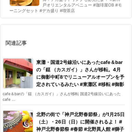
戸オリエンタルアベニュー #珈琲屋OB #モ
ーニングセット #デカ盛り #喫茶店
関連記事
東灘・国道2号線沿いにあったcafe＆bar
の「鎹 （カスガイ）」さんが移転。4月
に御影中町8でリニューアルオープンを予
定されているみたい #東灘区 #移転 #御影
cafe＆barの「鎹 （カスガイ）」さんが移転 国道2号線沿いにあった
cafe ...
北野の街で「神戸北野春節祭」が1月25日
（土）・26日（日）に開催されるよ！ #
神戸北野春節祭 #春節 #北野異人館 #獅子