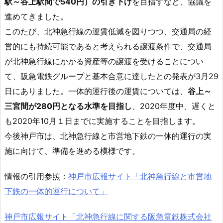
駅～谷上駅間で540円）の引き下げ
を目指すなど、協議を
進めてきました。
このたび、北神急行線の運賃低減を図りつつ、交通局の経
営的にも持続可能であると考えられる譲渡条件で、交通局
が北神急行線にかかる資産等の譲渡を受けることについ
て、阪急電鉄グループと基本合意に達したとの発表が3月29
日にありました。一体的運行後の運賃については、
谷上～
三宮間が280円となる水準を目指し
、2020年度中、遅くと
も2020年10月１日までに実施することを目指します。
今後神戸市は、北神急行線と市営地下鉄の一体的運行の実
施に向けて、準備を進める模様です。
情報の引用参照：
神戸市広報サイト「北神急行線と市営地
下鉄の一体的運行について」
神戸市広報サイト「北神急行線に関する阪急電鉄株式会社