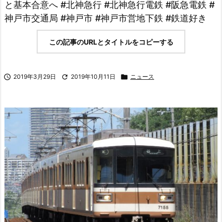
と基本合意へ #北神急行 #北神急行電鉄 #阪急電鉄 #
神戸市交通局 #神戸市 #神戸市営地下鉄 #鉄道好き
この記事のURLとタイトルをコピーする

2019年3月29日

2019年10月11日

ニュース