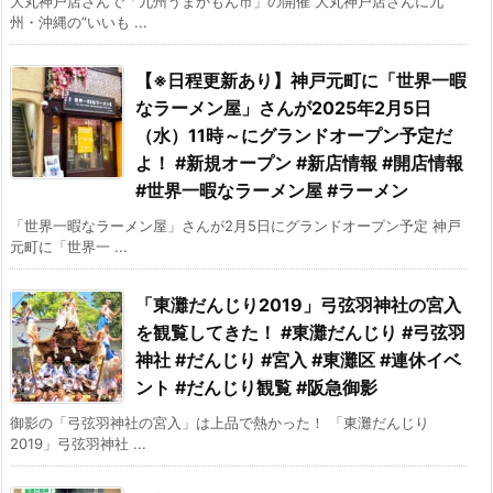
大丸神戸店さんで「九州うまかもん市」の開催 大丸神戸店さんに九
州・沖縄の”いいも ...
【※日程更新あり】神戸元町に「世界一暇
なラーメン屋」さんが2025年2月5日
（水）11時～にグランドオープン予定だ
よ！ #新規オープン #新店情報 #開店情報
#世界一暇なラーメン屋 #ラーメン
「世界一暇なラーメン屋」さんが2月5日にグランドオープン予定 神戸
元町に「世界一 ...
「東灘だんじり2019」弓弦羽神社の宮入
を観覧してきた！ #東灘だんじり #弓弦羽
神社 #だんじり #宮入 #東灘区 #連休イベ
ント #だんじり観覧 #阪急御影
御影の「弓弦羽神社の宮入」は上品で熱かった！ 「東灘だんじり
2019」弓弦羽神社 ...