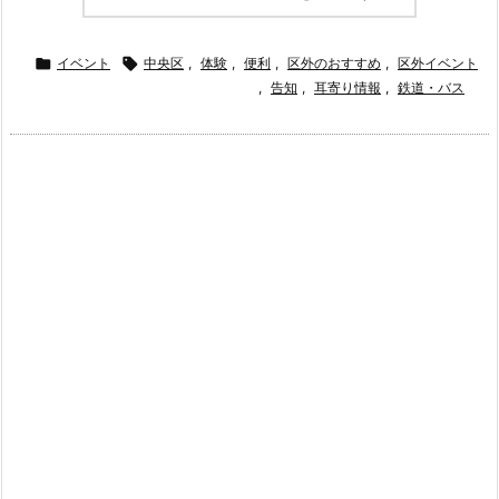

イベント

中央区
,
体験
,
便利
,
区外のおすすめ
,
区外イベント
,
告知
,
耳寄り情報
,
鉄道・バス