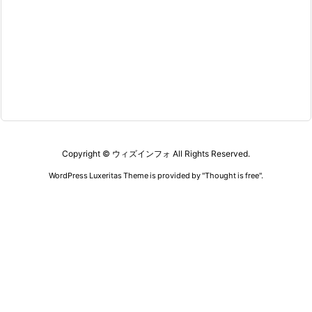
Copyright ©
ウィズインフォ
All Rights Reserved.
WordPress Luxeritas Theme is provided by "
Thought is free
".