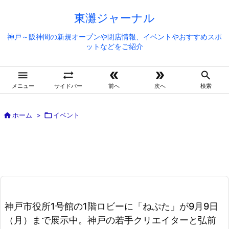
東灘ジャーナル
神戸～阪神間の新規オープンや閉店情報、イベントやおすすめスポ
ットなどをご紹介





メニュー
サイドバー
前へ
次へ
検索

ホーム
>

イベント
神戸市役所1号館の1階ロビーに「ねぷた」が9月9日
（月）まで展示中。神戸の若手クリエイターと弘前