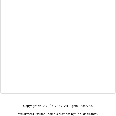
Copyright ©
ウィズインフォ
All Rights Reserved.
WordPress Luxeritas Theme is provided by "
Thought is free
".