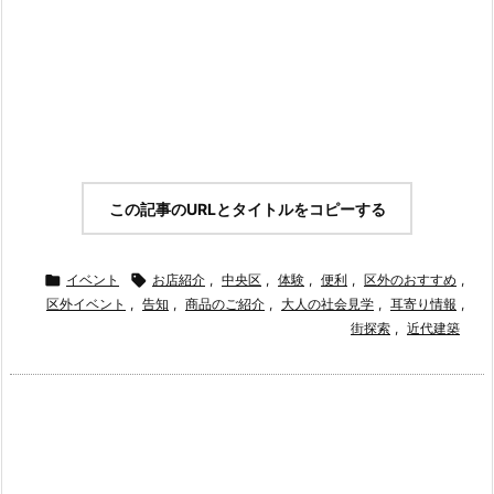
この記事のURLとタイトルをコピーする

イベント

お店紹介
,
中央区
,
体験
,
便利
,
区外のおすすめ
,
区外イベント
,
告知
,
商品のご紹介
,
大人の社会見学
,
耳寄り情報
,
街探索
,
近代建築