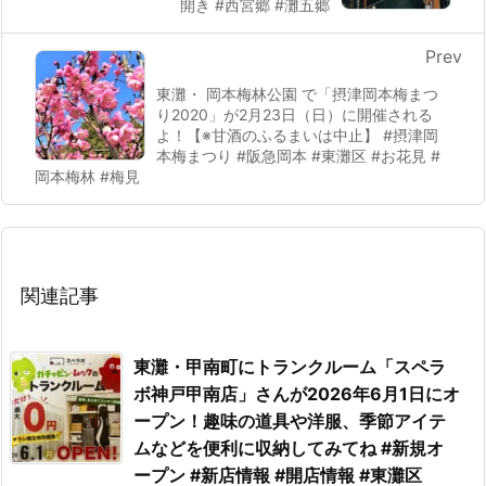
開き #西宮郷 #灘五郷
Prev
東灘・ 岡本梅林公園 で「摂津岡本梅まつ
り2020」が2月23日（日）に開催される
よ！【※甘酒のふるまいは中止】 #摂津岡
本梅まつり #阪急岡本 #東灘区 #お花見 #
岡本梅林 #梅見
関連記事
東灘・甲南町にトランクルーム「スペラ
ボ神戸甲南店」さんが2026年6月1日にオ
ープン！趣味の道具や洋服、季節アイテ
ムなどを便利に収納してみてね #新規オ
ープン #新店情報 #開店情報 #東灘区