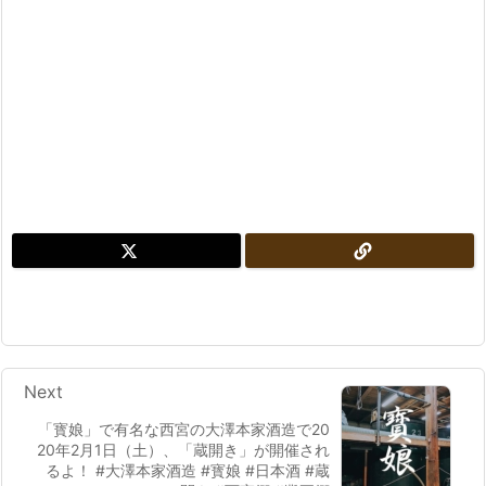
Next
「寳娘」で有名な西宮の大澤本家酒造で20
20年2月1日（土）、「蔵開き」が開催され
るよ！ #大澤本家酒造 #寳娘 #日本酒 #蔵