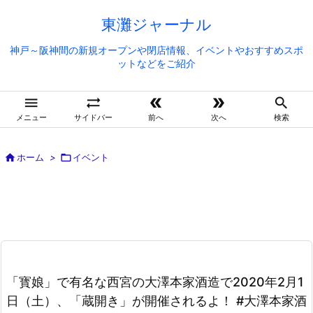
東灘ジャーナル
神戸～阪神間の新規オープンや閉店情報、イベントやおすすめスポ
ットなどをご紹介





メニュー
サイドバー
前へ
次へ
検索

ホーム
>

イベント
「寳娘」で有名な西宮の大澤本家酒造で2020年2月1
日（土）、「蔵開き」が開催されるよ！ #大澤本家酒