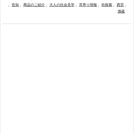
,
告知
,
商品のご紹介
,
大人の社会見学
,
耳寄り情報
,
街探索
,
西宮
,
酒蔵