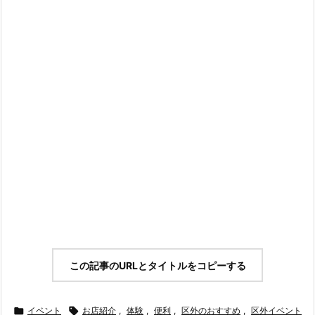
この記事のURLとタイトルをコピーする

イベント

お店紹介
,
体験
,
便利
,
区外のおすすめ
,
区外イベント