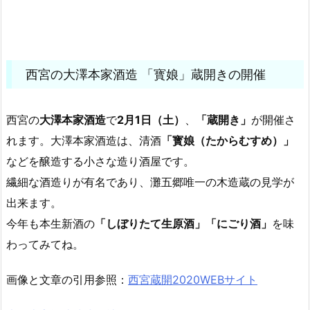
西宮の大澤本家酒造 「寳娘」蔵開きの開催
西宮の
大澤本家酒造
で
2月1日（土）
、
「蔵開き」
が開催さ
れます。大澤本家酒造は、清酒
「寳娘（たからむすめ）」
などを醸造する小さな造り酒屋です。
繊細な酒造りが有名であり、灘五郷唯一の木造蔵の見学が
出来ます。
今年も本生新酒の
「しぼりたて生原酒」「にごり酒」
を味
わってみてね。
画像と文章の引用参照：
西宮蔵開2020WEBサイト