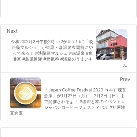
Next
令和2年2月2日午後2時～(2が4つ！)に「淡
路島マルシェ」が東灘・森温泉玄関前にや
って来る！ #淡路島マルシェ #森温泉 #東
灘区 #島風呂隊 #元気巻 #淡路のうまいも
ん
Prev
「Japan Coffee Festival 2020 in 神戸煉瓦
倉庫」が1月27日（月）～2月2日（日）ま
で開催されるよ！ #珈琲と本のイベント #
ジャパンコーヒーフェスティバル #神戸煉
瓦倉庫