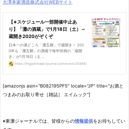
大澤本家酒造株式会社WEBサイト
【※スケジュール一部開催中止あ
り】「灘の酒蔵」で1月18日（土）～
蔵開き2020がぞくぞ
日本一の酒どころ「灘五郷」で蔵開き！ 202
0年も「灘五郷」の酒蔵で毎年恒例の「蔵開
き」が1月18日（土 ...
https://higashinada-journal.com/event/35989/
[amazonjs asin="B082195PF5″ locale="JP" title="お酒と
つまみのお取り寄せ［雑誌］ エイムック"]
※東灘ジャーナルでは、皆様からの
情報提供
をお待ちしてい