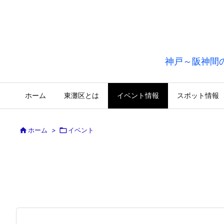
神戸～阪神間
ホーム
東灘区とは
イベント情報
スポット情報

ホーム
>

イベント