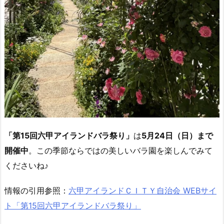
「第15回六甲アイランドバラ祭り」
は
5月24日（日）まで
開催中
。この季節ならではの美しいバラ園を楽しんでみて
くださいね♪
情報の引用参照：
六甲アイランドＣＩＴＹ自治会 WEBサイ
ト「
第15回六甲アイランドバラ祭り」