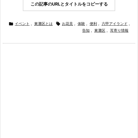
この記事のURLとタイトルをコピーする

イベント
,
東灘区とは

お花見
,
体験
,
便利
,
六甲アイランド
,
告知
,
東灘区
,
耳寄り情報