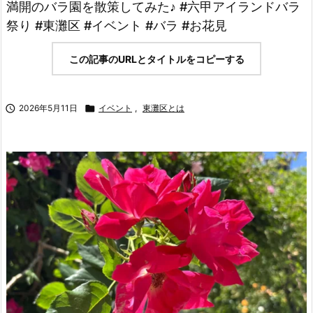
満開のバラ園を散策してみた♪ #六甲アイランドバラ
祭り #東灘区 #イベント #バラ #お花見
この記事のURLとタイトルをコピーする

2026年5月11日

イベント
,
東灘区とは