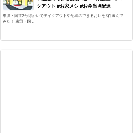
クアウト #お家メシ #お弁当 #配達
東灘・国道2号線沿いでテイクアウトや配達のできるお店を3件選んで
みた！ 東灘・国 ...