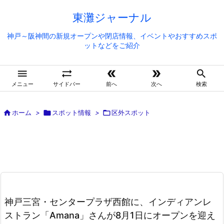
東灘ジャーナル
神戸～阪神間の新規オープンや閉店情報、イベントやおすすめスポ
ットなどをご紹介





メニュー
サイドバー
前へ
次へ
検索

ホーム
>

スポット情報
>

区外スポット
神戸三宮・センタープラザ西館に、インディアンレ
ストラン「Amana」さんが8月1日にオープンを迎え