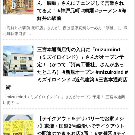
ん「鯛麺」さんにチェンジして営業され
てるよ！ #神戸元町 #鯛麺 #ラーメン #海
鮮丼の駅前
「海鮮丼の駅前 元町店」さんが、夜は濃厚真鯛らーめん「鯛麺」に JR
元町駅東口す ...
三宮本通商店街の入口に「mizuiroind
（ミズイロインド）」さんがオープン予
定！（かつて「河南工藝社」さんがあっ
たところ） #新規オープン #mizuiroind #
ミズイロインド #近代建築 #三宮本通商店
街
「mizuiroind（ミズイロインド）」さんがオープン予定！ 三宮本通商
店街の ...
【テイクアウト＆デリバリーでお家メシ
♪】東灘・国道2号線沿いでテイクアウト
や配達のできるお店3選！ #東灘区 #テイ