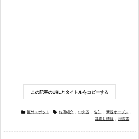
この記事のURLとタイトルをコピーする

区外スポット

お店紹介
,
中央区
,
告知
,
新規オープン
,
耳寄り情報
,
街探索