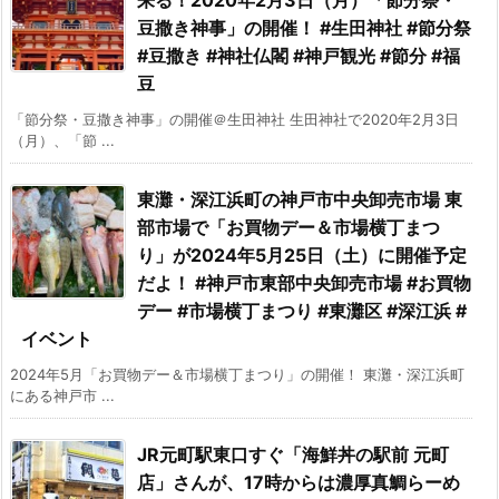
豆撒き神事」の開催！ #生田神社 #節分祭
#豆撒き #神社仏閣 #神戸観光 #節分 #福
豆
「節分祭・豆撒き神事」の開催＠生田神社 生田神社で2020年2月3日
（月）、「節 ...
東灘・深江浜町の神戸市中央卸売市場 東
部市場で「お買物デー＆市場横丁まつ
り」が2024年5月25日（土）に開催予定
だよ！ #神戸市東部中央卸売市場 #お買物
デー #市場横丁まつり #東灘区 #深江浜 #
イベント
2024年5月「お買物デー＆市場横丁まつり」の開催！ 東灘・深江浜町
にある神戸市 ...
JR元町駅東口すぐ「海鮮丼の駅前 元町
店」さんが、17時からは濃厚真鯛らーめ