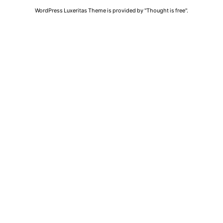
WordPress Luxeritas Theme is provided by "
Thought is free
".