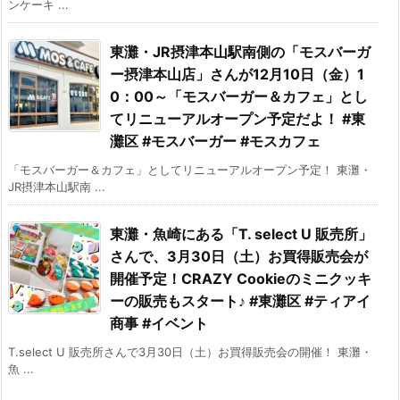
ンケーキ ...
東灘・JR摂津本山駅南側の「モスバーガ
ー摂津本山店」さんが12月10日（金）1
0：00～「モスバーガー＆カフェ」とし
てリニューアルオープン予定だよ！ #東
灘区 #モスバーガー #モスカフェ
「モスバーガー＆カフェ」としてリニューアルオープン予定！ 東灘・
JR摂津本山駅南 ...
東灘・魚崎にある「T. select U 販売所」
さんで、3月30日（土）お買得販売会が
開催予定！CRAZY Cookieのミニクッキ
ーの販売もスタート♪ #東灘区 #ティアイ
商事 #イベント
T.select U 販売所さんで3月30日（土）お買得販売会の開催！ 東灘・
魚 ...