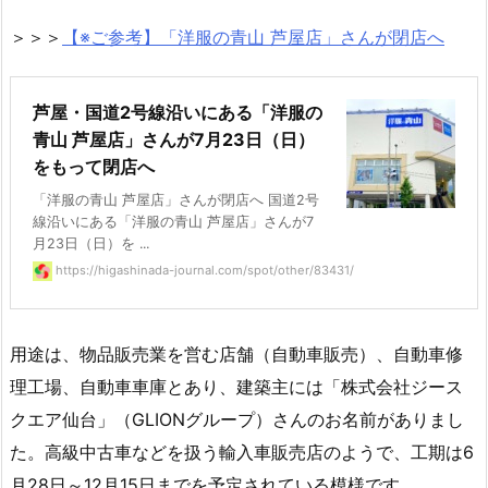
＞＞＞
【※ご参考】
「洋服の青山 芦屋店」さんが閉店へ
芦屋・国道2号線沿いにある「洋服の
青山 芦屋店」さんが7月23日（日）
をもって閉店へ
「洋服の青山 芦屋店」さんが閉店へ 国道2号
線沿いにある「洋服の青山 芦屋店」さんが7
月23日（日）を ...
https://higashinada-journal.com/spot/other/83431/
用途は、物品販売業を営む店舗（自動車販売）、自動車修
理工場、自動車車庫とあり、建築主には「株式会社ジース
クエア仙台」（GLIONグループ）さんのお名前がありまし
た。高級中古車などを扱う輸入車販売店のようで、工期は6
月28日～12月15日までを予定されている模様です。