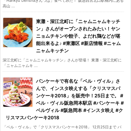
「Hankyu Denshaきんつば」食べてみた！ 阪急西宮北口駅構内にある
高山 ...
東灘・深江北町に「ニャムニャムキッチ
ン」さんがオープンされたみたい！ヤン
ニョムチキンや餃子、よだれ鶏などが堪
能出来るよ♪ #東灘区 #新店情報 #ニャム
ニャムキッチン
深江北町に「ニャムニャムキッチン」さんが登場！ 東灘・深江北町に
「ニャムニャムキ ...
パンケーキで有名な「ベル・ヴィル」さ
んで、インスタ映えする「クリスマスパ
ンケーキ2018」を販売中！25日まで。 #
ベル・ヴィル阪急岡本駅店 #パンケーキ #
ベルヴィル #阪急岡本 #インスタ映え #ク
リスマスパンケーキ2018
「ベル・ヴィル」で「クリスマスパンケーキ2018」 12月25日まで パ