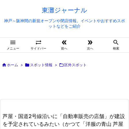
東灘ジャーナル
神戸～阪神間の新規オープンや閉店情報、イベントやおすすめスポ
ットなどをご紹介





メニュー
サイドバー
前へ
次へ
検索

ホーム
>

スポット情報
>

区外スポット
芦屋・国道2号線沿いに「自動車販売の店舗」が建設
を予定されているみたい（かつて「洋服の青山 芦屋