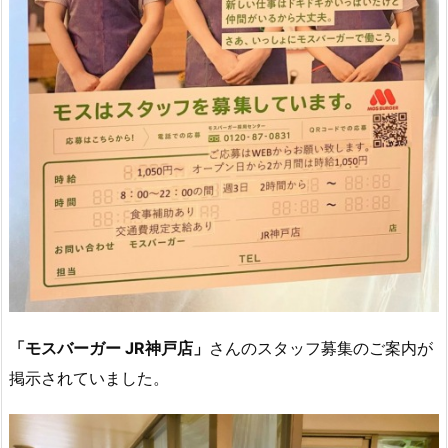
「モスバーガー JR神戸店」
さんのスタッフ募集のご案内が
掲示されていました。