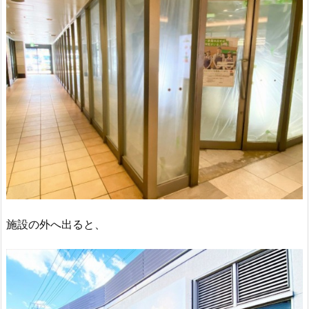
施設の外へ出ると、