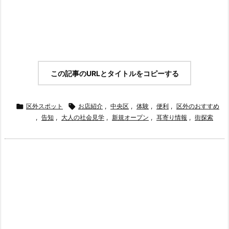
この記事のURLとタイトルをコピーする

区外スポット

お店紹介
,
中央区
,
体験
,
便利
,
区外のおすすめ
,
告知
,
大人の社会見学
,
新規オープン
,
耳寄り情報
,
街探索