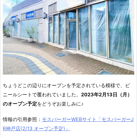
ちょうどこの辺りにオープンを予定されている模様で、ビ
ニールシートで覆われていました。
2023年2月13日（月）
のオープン予定
をどうぞお楽しみに♪
情報の引用参照：
モスバーガーWEBサイト「モスバーガーJ
R神戸店(2/13 オープン予定)」