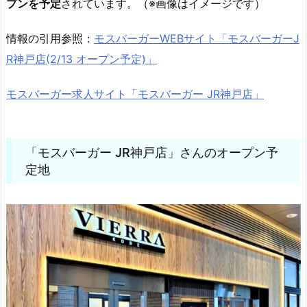
プンを予定
されています。（※画像はイメージです）
情報の引用参照：
モスバーガーWEBサイト「モスバーガーJ
R神戸店(2/13 オープン予定)」
モスバーガー求人サイト「モスバーガー JR神戸店」
「モスバーガー JR神戸店」さんのオープン予
定地