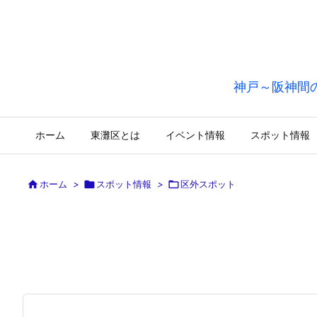
神戸～阪神間
ホーム
東灘区とは
イベント情報
スポット情報

ホーム
>

スポット情報
>

区外スポット