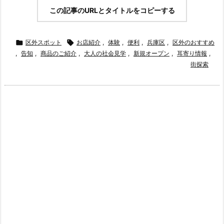
この記事のURLとタイトルをコピーする

区外スポット

お店紹介
,
体験
,
便利
,
兵庫区
,
区外のおすすめ
,
告知
,
商品のご紹介
,
大人の社会見学
,
新規オープン
,
耳寄り情報
,
街探索