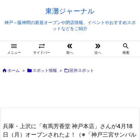
東灘ジャーナル
神戸～阪神間の新規オープンや閉店情報、イベントやおすすめスポ
ットなどをご紹介





メニュー
サイドバー
前へ
次へ
検索

ホーム
>

スポット情報
>

区外スポット
兵庫・上沢に「有馬芳香堂 神戸本店」さんが4月18
日（月）オープンされたよ！（※「神戸三宮サンパル