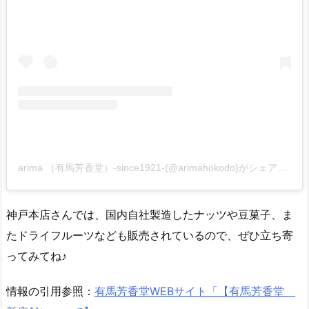
arima （有馬芳香堂）-since1921-(@arimahokodo)がシェアした投稿
神戸本店さんでは、国内自社製造したナッツや豆菓子、ま
たドライフルーツなども販売されているので、ぜひ立ち寄
ってみてね♪
情報の引用参照：
有馬芳香堂WEBサイト「【有馬芳香堂