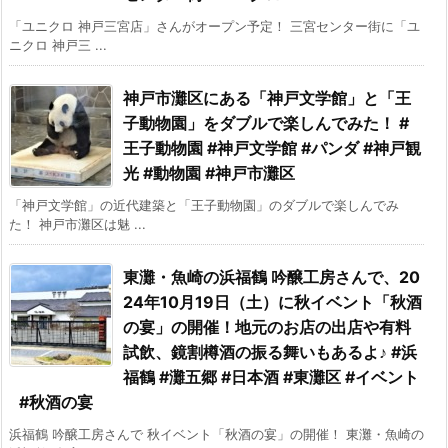
「ユニクロ 神戸三宮店」さんがオープン予定！ 三宮センター街に「ユ
ニクロ 神戸三 ...
神戸市灘区にある「神戸文学館」と「王
子動物園」をダブルで楽しんでみた！ #
王子動物園 #神戸文学館 #パンダ #神戸観
光 #動物園 #神戸市灘区
「神戸文学館」の近代建築と「王子動物園」のダブルで楽しんでみ
た！ 神戸市灘区は魅 ...
東灘・魚崎の浜福鶴 吟醸工房さんで、20
24年10月19日（土）に秋イベント「秋酒
の宴」の開催！地元のお店の出店や有料
試飲、鏡割樽酒の振る舞いもあるよ♪ #浜
福鶴 #灘五郷 #日本酒 #東灘区 #イベント
#秋酒の宴
浜福鶴 吟醸工房さんで 秋イベント「秋酒の宴」の開催！ 東灘・魚崎の