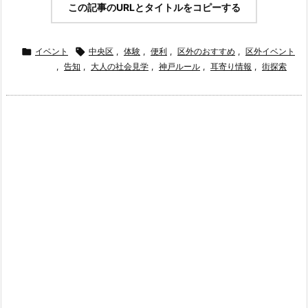
この記事のURLとタイトルをコピーする

イベント

中央区
,
体験
,
便利
,
区外のおすすめ
,
区外イベント
,
告知
,
大人の社会見学
,
神戸ルール
,
耳寄り情報
,
街探索