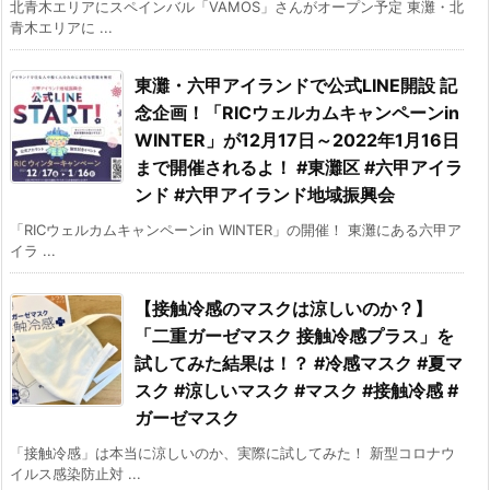
北青木エリアにスペインバル「VAMOS」さんがオープン予定 東灘・北
青木エリアに ...
東灘・六甲アイランドで公式LINE開設 記
念企画！「RICウェルカムキャンペーンin
WINTER」が12月17日～2022年1月16日
まで開催されるよ！ #東灘区 #六甲アイラ
ンド #六甲アイランド地域振興会
「RICウェルカムキャンペーンin WINTER」の開催！ 東灘にある六甲ア
イラ ...
【接触冷感のマスクは涼しいのか？】
「二重ガーゼマスク 接触冷感プラス」を
試してみた結果は！？ #冷感マスク #夏マ
スク #涼しいマスク #マスク #接触冷感 #
ガーゼマスク
「接触冷感」は本当に涼しいのか、実際に試してみた！ 新型コロナウ
イルス感染防止対 ...