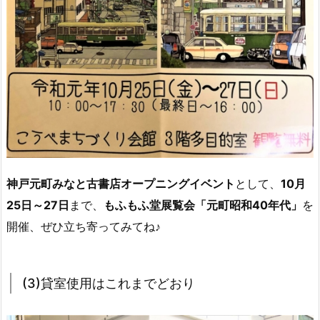
神戸元町みなと古書店オープニングイベント
として、
10月
25日～27日
まで、
もふもふ堂展覧会「元町昭和40年代」
を
開催、ぜひ立ち寄ってみてね♪
(3)貸室使用はこれまでどおり