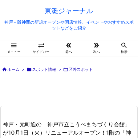
東灘ジャーナル
神戸～阪神間の新規オープンや閉店情報、イベントやおすすめスポ
ットなどをご紹介





メニュー
サイドバー
前へ
次へ
検索

ホーム
>

スポット情報
>

区外スポット
神戸・元町通の「神戸市立こうべまちづくり会館」
が10月1日（火）リニューアルオープン！1階の「神