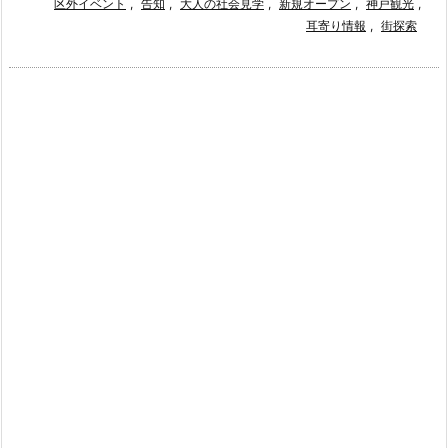
区外イベント
,
告知
,
大人の社会見学
,
新規オープン
,
神戸観光
,
耳寄り情報
,
街探索