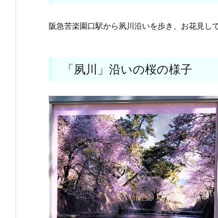
阪急苦楽園口駅から夙川沿いを歩き、お花見し
「夙川」沿いの桜の様子