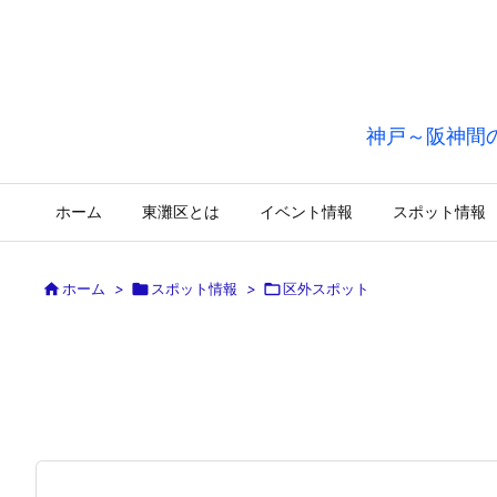
神戸～阪神間
ホーム
東灘区とは
イベント情報
スポット情報

ホーム
>

スポット情報
>

区外スポット