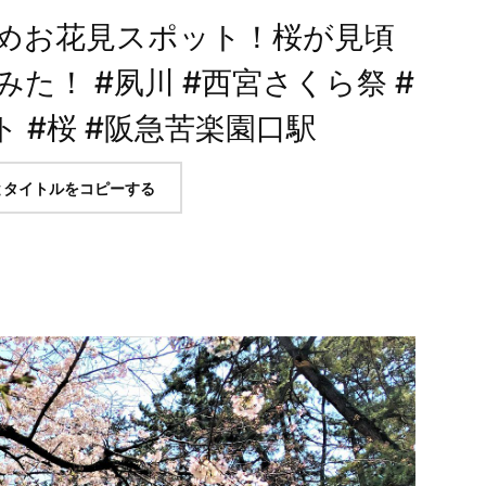
めお花見スポット！桜が見頃
た！ #夙川 #西宮さくら祭 #
 #桜 #阪急苦楽園口駅
とタイトルをコピーする