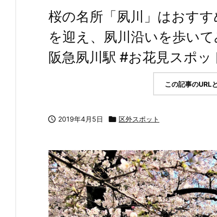
桜の名所「夙川」はおすす
を迎え、夙川沿いを歩いてみ
阪急夙川駅 #お花見スポット
この記事のURL

2019年4月5日

区外スポット