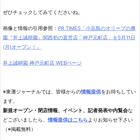
ぜひチェックしてみてくださいね。
画像と情報の引用参照：
PR TIMES「小豆島のオリーブの農
園『井上誠耕園』関西初の直営店「神戸元町店」を5月11日
(月)オープン！」
井上誠耕園 神戸元町店 WEBページ
※東灘ジャーナルでは、皆様からの
情報提供
をお待ちしてい
ます。
新規オープン・閉店情報、イベント、記者発表や内覧会
な
どございましたら、
情報提供はこちら
よりお知らせ下さい
（※掲載無料）