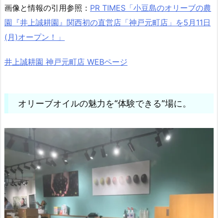
画像と情報の引用参照：
PR TIMES「小豆島のオリーブの農
園『井上誠耕園』関西初の直営店「神戸元町店」を5月11日
(月)オープン！」
井上誠耕園 神戸元町店 WEBページ
オリーブオイルの魅力を“体験できる”場に。