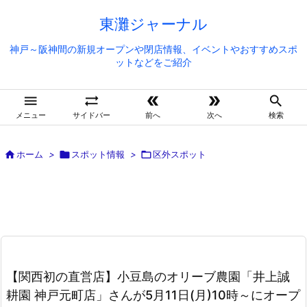
東灘ジャーナル
神戸～阪神間の新規オープンや閉店情報、イベントやおすすめスポ
ットなどをご紹介





メニュー
サイドバー
前へ
次へ
検索

ホーム
>

スポット情報
>

区外スポット
【関西初の直営店】小豆島のオリーブ農園「井上誠
耕園 神戸元町店」さんが5月11日(月)10時～にオープ