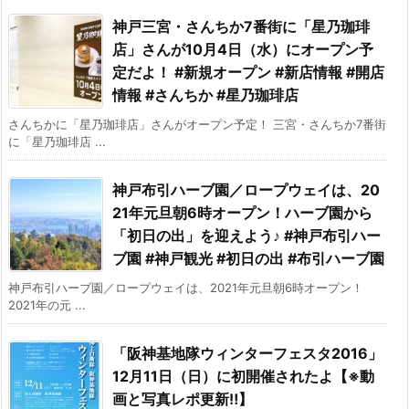
神戸三宮・さんちか7番街に「星乃珈琲
店」さんが10月4日（水）にオープン予
定だよ！ #新規オープン #新店情報 #開店
情報 #さんちか #星乃珈琲店
さんちかに「星乃珈琲店」さんがオープン予定！ 三宮・さんちか7番街
に「星乃珈琲店 ...
神戸布引ハーブ園／ロープウェイは、20
21年元旦朝6時オープン！ハーブ園から
「初日の出」を迎えよう♪ #神戸布引ハー
ブ園 #神戸観光 #初日の出 #布引ハーブ園
神戸布引ハーブ園／ロープウェイは、2021年元旦朝6時オープン！
2021年の元 ...
「阪神基地隊ウィンターフェスタ2016」
12月11日（日）に初開催されたよ【※動
画と写真レポ更新‼︎】