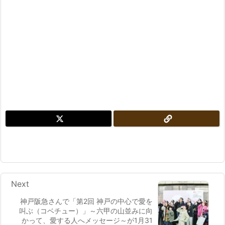
Next
神戸阪急さんで「第2回 神戸の中心で愛を
叫ぶ（コベチュー）」～六甲の山並みに向
かって、愛する人へメッセージ～が1月31