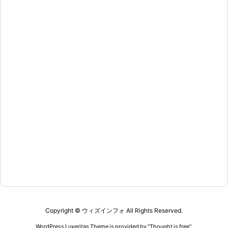
Copyright ©
ウィズインフォ
All Rights Reserved.
WordPress Luxeritas Theme is provided by "
Thought is free
".