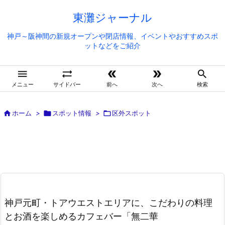
東灘ジャーナル
神戸～阪神間の新規オープンや閉店情報、イベントやおすすめスポ
ットなどをご紹介





メニュー
サイドバー
前へ
次へ
検索

ホーム
>

スポット情報
>

区外スポット
神戸元町・トアウエストエリアに、こだわりの料理
とお酒を楽しめるカフェバー「無二華