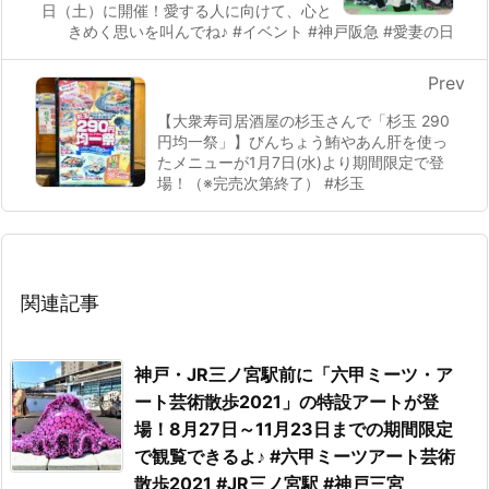
日（土）に開催！愛する人に向けて、心と
きめく思いを叫んでね♪ #イベント #神戸阪急 #愛妻の日
Prev
【大衆寿司居酒屋の杉玉さんで「杉玉 290
円均一祭」】びんちょう鮪やあん肝を使っ
たメニューが1月7日(水)より期間限定で登
場！（※完売次第終了） #杉玉
関連記事
神戸・JR三ノ宮駅前に「六甲ミーツ・ア
ート芸術散歩2021」の特設アートが登
場！8月27日～11月23日までの期間限定
で観覧できるよ♪ #六甲ミーツアート芸術
散歩2021 #JR三ノ宮駅 #神戸三宮