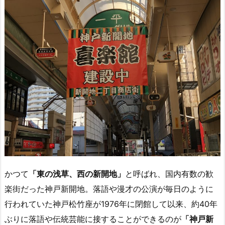
かつて
「東の浅草、西の新開地」
と呼ばれ、国内有数の歓
楽街だった神戸新開地。落語や漫才の公演が毎日のように
行われていた神戸松竹座が1976年に閉館して以来、約40年
ぶりに落語や伝統芸能に接することができるのが
「神戸新