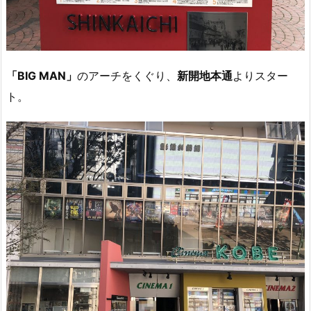
「BIG MAN」
のアーチをくぐり、
新開地本通
よりスター
ト。