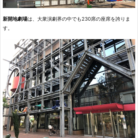
新開地劇場
は、大衆演劇界の中でも230席の座席を誇りま
す。