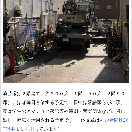
演芸場は２階建て、約２００席（１階１５０席、２階５０
席）。ほぼ毎日営業する予定で、日中は落語家らが出演、
夜は学生のアマチュア落語家や演劇・音楽団体などに貸し
出し、幅広く活用される予定です。（※文章は
神戸新聞NEX
T記事
より引用しています）