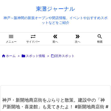
東灘ジャーナル
神戸～阪神間の新規オープンや閉店情報、イベントやおすすめスポ
ットなどをご紹介





メニュー
サイドバー
前へ
次へ
検索

ホーム
>

スポット情報
>

区外スポット
神戸・新開地商店街をぶらりと散策。建設中の「神
戸新開地・喜楽館」も見てきたよ！ #新開地商店街 #