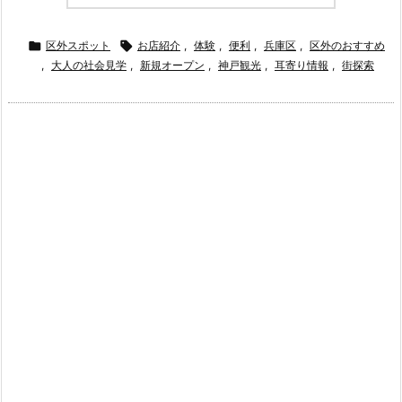

区外スポット

お店紹介
,
体験
,
便利
,
兵庫区
,
区外のおすすめ
,
大人の社会見学
,
新規オープン
,
神戸観光
,
耳寄り情報
,
街探索