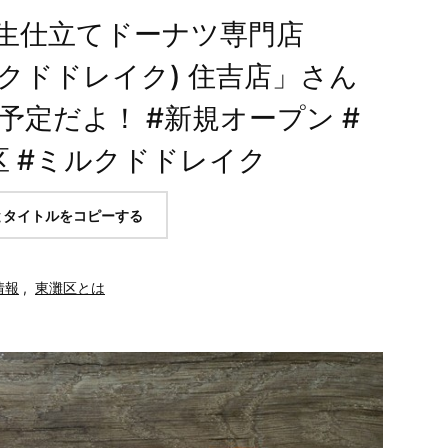
生仕立てドーナツ専門店
?(ミルクドドレイク) 住吉店」さん
ン予定だよ！ #新規オープン #
区 #ミルクドドレイク
とタイトルをコピーする
情報
,
東灘区とは