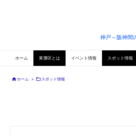
神戸～阪神間
ホーム
東灘区とは
イベント情報
スポット情報

ホーム
>

スポット情報