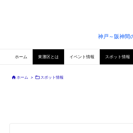
神戸～阪神間
ホーム
東灘区とは
イベント情報
スポット情報

ホーム
>

スポット情報