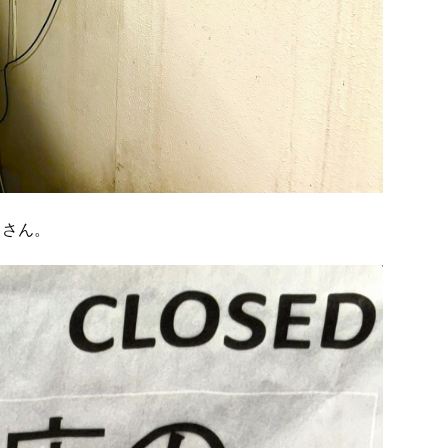
」
さん。