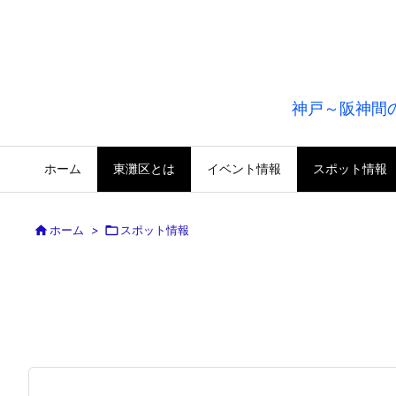
神戸～阪神間
ホーム
東灘区とは
イベント情報
スポット情報

ホーム
>

スポット情報