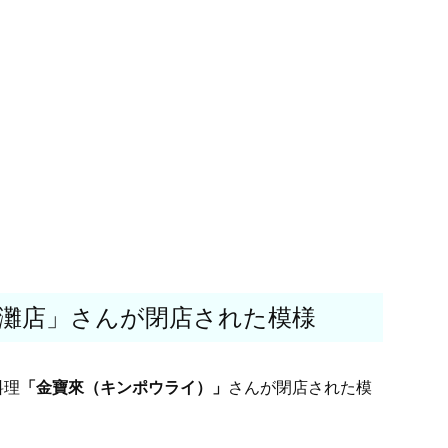
灘店」さんが閉店された模様
料理
「金寶來（キンポウライ）」
さんが閉店された模
。