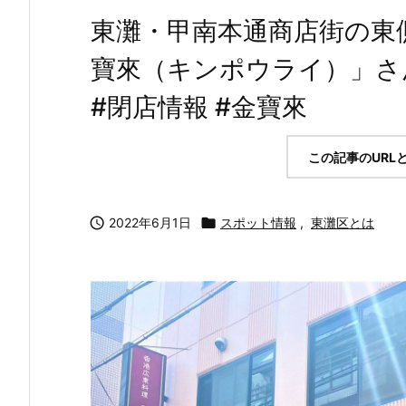
東灘・甲南本通商店街の東
寶來（キンポウライ）」さ
#閉店情報 #金寶來
この記事のURL

2022年6月1日

スポット情報
,
東灘区とは