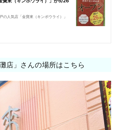
寶來（キンポウライ）」が5/26
戸の人気店「金寶來（キンポウライ）」
灘店」さんの場所はこちら