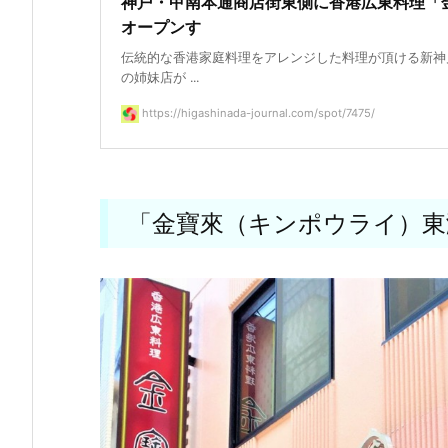
神戸・甲南本通商店街東側に香港広東料理「金
オープンす
伝統的な香港家庭料理をアレンジした料理が頂ける新神
の姉妹店が ...
https://higashinada-journal.com/spot/7475/
「金寶來（キンポウライ）東