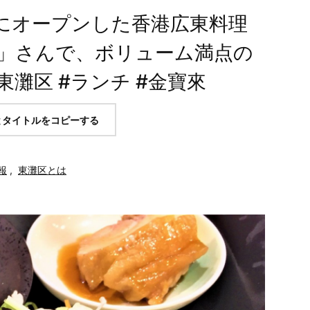
にオープンした香港広東料理
」さんで、ボリューム満点の
灘区 #ランチ #金寶來
とタイトルをコピーする
報
,
東灘区とは