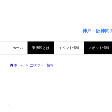
神戸～阪神間
ホーム
東灘区とは
イベント情報
スポット情報

ホーム
>

スポット情報