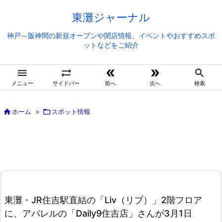
東灘ジャーナル
神戸～阪神間の新規オープンや閉店情報、イベントやおすすめスポ
ットなどをご紹介





メニュー
サイドバー
前へ
次へ
検索

ホーム
>

スポット情報
東灘・JR住吉駅直結の「Liv（リブ）」2階フロア
に、アパレルの「Daily9住吉店」さんが3月1日