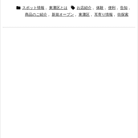

スポット情報
,
東灘区とは

お店紹介
,
体験
,
便利
,
告知
,
商品のご紹介
,
新規オープン
,
東灘区
,
耳寄り情報
,
街探索