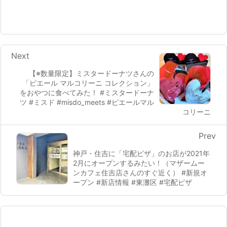
Next
【※数量限定】ミスタードーナツさんの
「ピエール マルコリーニ コレクション」
をおやつに食べてみた！ #ミスタードーナ
ツ #ミスド #misdo_meets #ピエールマル
コリーニ
Prev
神戸・住吉に「宅配ピザ」のお店が2021年
2月にオープンするみたい！（マザームー
ンカフェ住吉店さんのすぐ近く） #新規オ
ープン #新店情報 #東灘区 #宅配ピザ