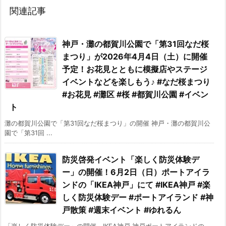
関連記事
神戸・灘の都賀川公園で「第31回なだ桜
まつり」が2026年4月4日（土）に開催
予定！お花見とともに模擬店やステージ
イベントなどを楽しもう♪ #なだ桜まつり
#お花見 #灘区 #桜 #都賀川公園 #イベン
ト
灘の都賀川公園で「第31回なだ桜まつり」の開催 神戸・灘の都賀川公
園で「第31回 ...
防災啓発イベント「楽しく防災体験デ
ー」の開催！6月2日（日）ポートアイラ
ンドの「IKEA神戸」にて #IKEA神戸 #楽
しく防災体験デー #ポートアイランド #神
戸散策 #週末イベント #ゆれるん
「楽しく防災体験デー」の開催 IKEA神戸 神戸ポートアイランドの