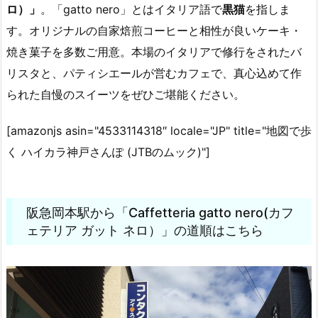
ロ）」
。「gatto nero」とはイタリア語で
黒猫
を指しま
す。オリジナルの自家焙煎コーヒーと相性が良いケーキ・
焼き菓子を多数ご用意。本場のイタリアで修行をされたバ
リスタと、パティシエールが営むカフェで、真心込めて作
られた自慢のスイーツをぜひご堪能ください。
[amazonjs asin="4533114318″ locale="JP" title="地図で歩
く ハイカラ神戸さんぽ (JTBのムック)"]
阪急岡本駅から「Caffetteria gatto nero(カフ
ェテリア ガット ネロ）」の道順はこちら