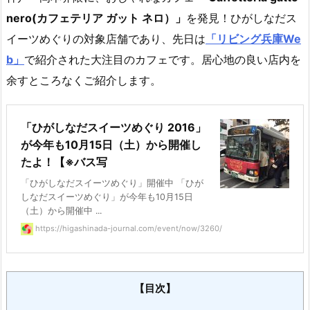
nero(カフェテリア ガット ネロ）」
を発見！ひがしなだス
イーツめぐりの対象店舗であり、先日は
「リビング兵庫We
b」
で紹介された大注目のカフェです。居心地の良い店内を
余すところなくご紹介します。
「ひがしなだスイーツめぐり 2016」
が今年も10月15日（土）から開催し
たよ！【※バス写
「ひがしなだスイーツめぐり」開催中 「ひが
しなだスイーツめぐり」が今年も10月15日
（土）から開催中 ...
https://higashinada-journal.com/event/now/3260/
【目次】