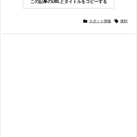
この記事のURLとタイトルをコピーする

スポット情報

便利