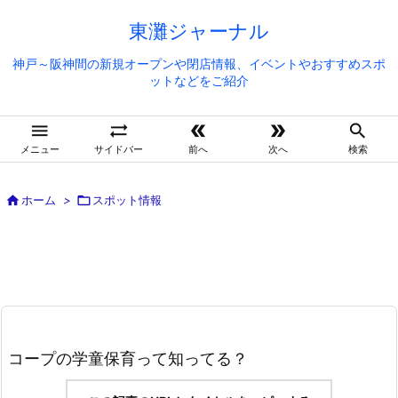
東灘ジャーナル
神戸～阪神間の新規オープンや閉店情報、イベントやおすすめスポ
ットなどをご紹介





メニュー
サイドバー
前へ
次へ
検索

ホーム
>

スポット情報
コープの学童保育って知ってる？