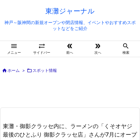
東灘ジャーナル
神戸～阪神間の新規オープンや閉店情報、イベントやおすすめスポ
ットなどをご紹介





メニュー
サイドバー
前へ
次へ
検索

ホーム
>

スポット情報
東灘・御影クラッセ内に、ラーメンの「くそオヤジ
最後のひとふり 御影クラッセ店」さんが7月にオープ