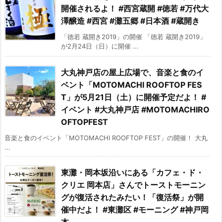
開催されるよ！ #西宮蔵開 #徳若 #万代大
澤醸造 #西宮 #灘五郷 #日本酒 #蔵開き
「徳若 蔵開き2019」の開催 「徳若 蔵開き2019」
が2月24日（日）に開催 ...
大丸神戸店の屋上広場で、音楽と食のイ
ベント「MOTOMACHI ROOFTOP FES
T」が5月21日（土）に開催予定だよ！ #
イベント #大丸神戸店 #MOTOMACHIRO
OFTOPFEST
音楽と食のイベント「MOTOMACHI ROOFTOP FEST」の開催！ 大丸
...
東灘・岡本坂沿いにある「カフェ・ド・
クリエ 岡本店」さんでトーストモーニン
グが復活されたみたい！「復活祭」が開
催中だよ！ #東灘区 #モーニング #神戸岡
本