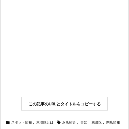
この記事のURLとタイトルをコピーする

スポット情報
,
東灘区とは

お店紹介
,
告知
,
東灘区
,
閉店情報