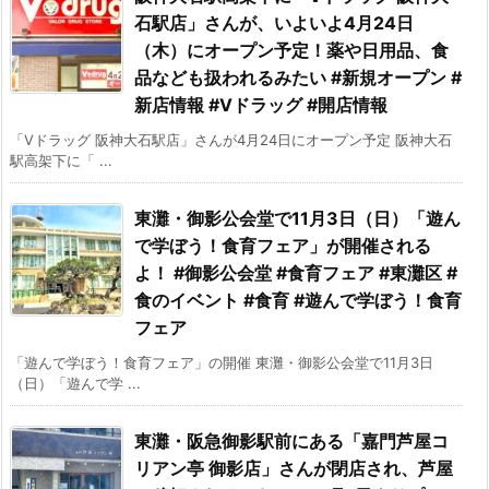
石駅店」さんが、いよいよ4月24日
（木）にオープン予定！薬や日用品、食
品なども扱われるみたい #新規オープン #
新店情報 #Vドラッグ #開店情報
「Vドラッグ 阪神大石駅店」さんが4月24日にオープン予定 阪神大石
駅高架下に「 ...
東灘・御影公会堂で11月3日（日）「遊ん
で学ぼう！食育フェア」が開催される
よ！ #御影公会堂 #食育フェア #東灘区 #
食のイベント #食育 #遊んで学ぼう！食育
フェア
「遊んで学ぼう！食育フェア」の開催 東灘・御影公会堂で11月3日
（日）「遊んで学 ...
東灘・阪急御影駅前にある「嘉門芦屋コ
リアン亭 御影店」さんが閉店され、芦屋