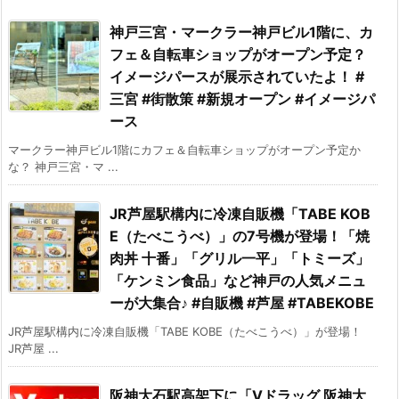
神戸三宮・マークラー神戸ビル1階に、カ
フェ＆自転車ショップがオープン予定？
イメージパースが展示されていたよ！ #
三宮 #街散策 #新規オープン #イメージパ
ース
マークラー神戸ビル1階にカフェ＆自転車ショップがオープン予定か
な？ 神戸三宮・マ ...
JR芦屋駅構内に冷凍自販機「TABE KOB
E（たべこうべ）」の7号機が登場！「焼
肉丼 十番」「グリル一平」「トミーズ」
「ケンミン食品」など神戸の人気メニュ
ーが大集合♪ #自販機 #芦屋 #TABEKOBE
JR芦屋駅構内に冷凍自販機「TABE KOBE（たべこうべ）」が登場！
JR芦屋 ...
阪神大石駅高架下に「Vドラッグ 阪神大