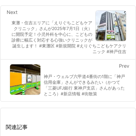
Next
東灘・住吉エリアに「えりぐちこどもケア
クリニック」さんが2025年7月1日（火）
に開院予定！小児外科を中心に、こどもの
診療に幅広く対応する心強いクリニックが
誕生します！ #東灘区 #新規開院 #えりぐちこどもケアクリ
ニック #神戸住吉
Prev
神戸・ウェルブ六甲道4番街の1階に「神戸
信用金庫」さんができるみたい（かつて
「三菱UFJ銀行 東神戸支店」さんがあった
ところ）#新店情報 #街散策
関連記事