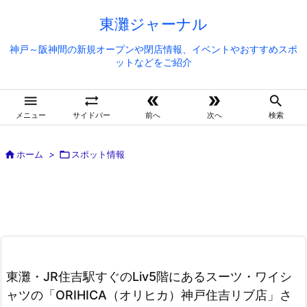
東灘ジャーナル
神戸～阪神間の新規オープンや閉店情報、イベントやおすすめスポ
ットなどをご紹介





メニュー
サイドバー
前へ
次へ
検索

ホーム
>

スポット情報
東灘・JR住吉駅すぐのLiv5階にあるスーツ・ワイシ
ャツの「ORIHICA（オリヒカ）神戸住吉リブ店」さ