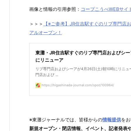
画像と情報の引用参照：
コープこうべWEBサイ
＞＞＞
【※ご参考】JR住吉駅すぐのリブ専門店およ
アルオープン！
東灘・JR住吉駅すぐのリブ専門店およびシーアが
にリニューア
リブ専門店およびシーアが4月26日(土)朝10時にリニ
門店および ...
https://higashinada-journal.com/spot/100964/
※東灘ジャーナルでは、皆様からの
情報提供
をお
新規オープン・閉店情報、イベント、記者発表