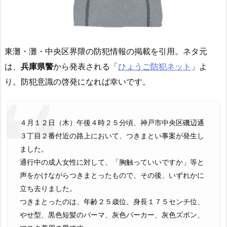
東灘・灘・中央区界隈の防犯情報の掲載を引用。ネタ元
は、
兵庫県警
から発表される「
ひょうご防犯ネット
」よ
り。防犯意識の啓発になれば幸いです。
４月１２日（木）午後４時２５分頃、神戸市中央区磯辺通
３丁目２番付近の路上において、つきまとい事案が発生し
ました。
通行中の成人女性に対して、「胸触っていいですか」等と
声をかけながらつきまとったもので、その後、いずれかに
立ち去りました。
つきまとったのは、年齢２５歳位、身長１７５センチ位、
やせ型、黒色短髪のパーマ、灰色パーカー、灰色ズボン、