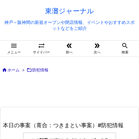
東灘ジャーナル
神戸～阪神間の新規オープンや閉店情報、イベントやおすすめスポ
ットなどをご紹介





メニュー
サイドバー
前へ
次へ
検索

ホーム
>

防犯情報
本日の事案（葺合：つきまとい事案）#防犯情報