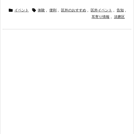

イベント

体験
,
便利
,
区外のおすすめ
,
区外イベント
,
告知
,
耳寄り情報
,
須磨区