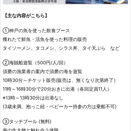
【主な内容がこちら】
①神戸の魚を使った飲食ブース
獲れたて鮮魚・活魚を使った料理の販売
タイソーメン、タコメシ、シラス丼、タイ天ぷら など
②海賊船遊覧（500円/人/回）
須磨の漁業者の案内で須磨の海を遊覧
10時30分～チケット販売(販売は、無くなり次第終了）
11時～16時30分で20分おきに出港（各回定員11人）
※13時～13時30分は出港なし
(3歳未満、抱っこ紐・ベビーカー持参の方は乗船不可)
③タッチプール (無料)
海の生き物と触れ合う体験