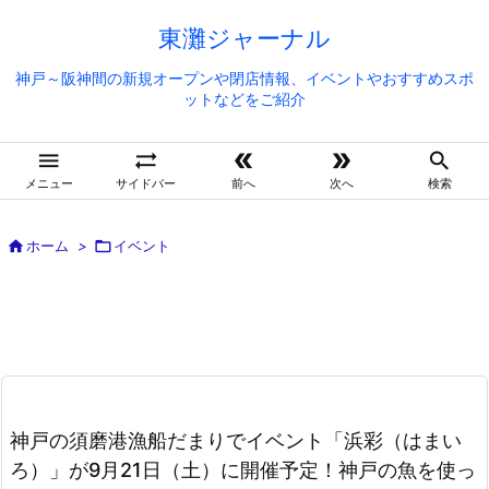
東灘ジャーナル
神戸～阪神間の新規オープンや閉店情報、イベントやおすすめスポ
ットなどをご紹介





メニュー
サイドバー
前へ
次へ
検索

ホーム
>

イベント
神戸の須磨港漁船だまりでイベント「浜彩（はまい
ろ）」が9月21日（土）に開催予定！神戸の魚を使っ