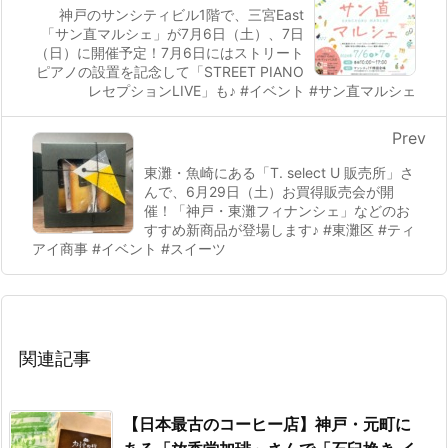
神戸のサンシティビル1階で、三宮East
「サン直マルシェ」が7月6日（土）、7日
（日）に開催予定！7月6日にはストリート
ピアノの設置を記念して「STREET PIANO
レセプションLIVE」も♪ #イベント #サン直マルシェ
Prev
東灘・魚崎にある「T. select U 販売所」さ
んで、6月29日（土）お買得販売会が開
催！「神戸・東灘フィナンシェ」などのお
すすめ新商品が登場します♪ #東灘区 #ティ
アイ商事 #イベント #スイーツ
関連記事
【日本最古のコーヒー店】神戸・元町に