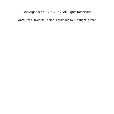
Copyright ©
ウィズインフォ
All Rights Reserved.
WordPress Luxeritas Theme is provided by "
Thought is free
".