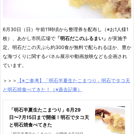
6月30日（日）午前11時頃から整理券を配布し（※お1人様1
枚）、あかし市民広場で
「明石だこのふるまい」
が実施予
定。明石だこの天ぷら約300食が無料で配られるほか、豊か
な海づくりに関するパネル展示や動画放映なども企画され
ています。
＞＞＞
【※ご参考】「明石半夏生たこまつり」明石でタコ天
と明石焼食べてきた！（※過去記事）
「明石半夏生たこまつり」6月29
日〜7月15日まで開催！明石でタコ天
と明石焼食べてきた
「明石半夏生たこまつり」の開催 6月29日