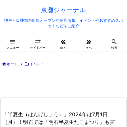
東灘ジャーナル
神戸～阪神間の新規オープンや閉店情報、イベントやおすすめスポ
ットなどをご紹介





メニュー
サイドバー
前へ
次へ
検索

ホーム
>

イベント
「半夏生（はんげしょう）」2024年は7月1日
（月）！明石では「明石半夏生たこまつり」も実