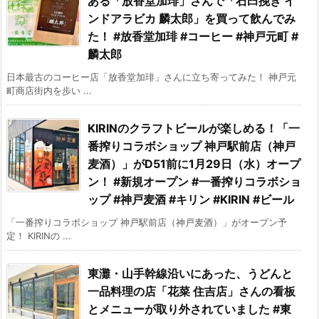
ある「放香堂加琲」さんで「石臼挽き イ
ンドアラビカ 麟太郎」を買って飲んでみ
た！ #放香堂加琲 #コーヒー #神戸元町 #
麟太郎
日本最古のコーヒー店「放香堂加琲」さんに立ち寄ってみた！ 神戸元
町商店街内を歩い ...
KIRINのクラフトビールが楽しめる！「一
番搾りコラボショップ 神戸駅前店（神戸
麦酒）」がD51前に1月29日（水）オープ
ン！ #新規オープン #一番搾りコラボショ
ップ #神戸麦酒 #キリン #KIRIN #ビール
「一番搾りコラボショップ 神戸駅前店（神戸麦酒）」がオープン予
定！ KIRINの ...
東灘・山手幹線沿いにあった、うどんと
一品料理の店「花菜 住吉店」さんの看板
とメニューが取り外されていました #東