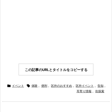
この記事のURLとタイトルをコピーする

イベント

体験
,
便利
,
区外のおすすめ
,
区外イベント
,
告知
,
耳寄り情報
,
街探索