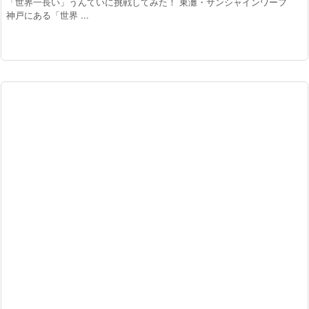
「世界一長い」うんていに挑戦してみた！ 東灘・サンシャインワーフ
神戸にある「世界 ...